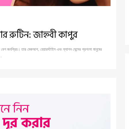
র রুটিন: জাহ্নবী কাপুর
 বেশ জনপ্রিয়। তার মেকআপ, হেয়ারস্টাইল এবং ফ্যাশন সেন্সের প্রশংসা মানুষের
দ…