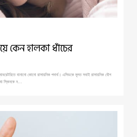
যায়ে কেন হালকা ধাঁচের
াবরেটরিতে বানানো কোনো রাসায়নিক পদার্থ। এসিডকে মূলত সবাই রাসায়নিক যৌগ
 যা স্কিনকে ন…