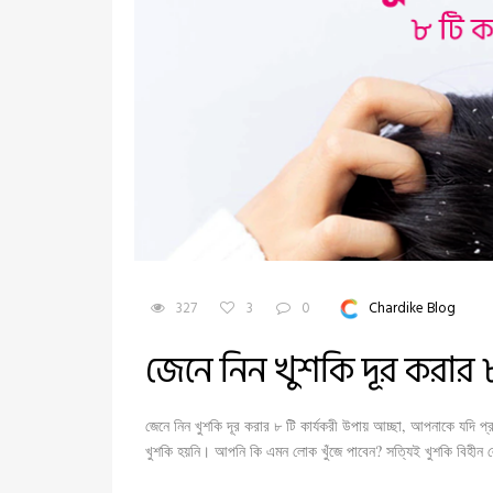
327
3
0
Chardike Blog
জেনে নিন খুশকি দূর করার 
জেনে নিন খুশকি দূর করার ৮ টি কার্যকরী উপায় আচ্ছা, আপনাকে যদ
খুশকি হয়নি। আপনি কি এমন লোক খুঁজে পাবেন? সত্যিই খুশকি বিহীন