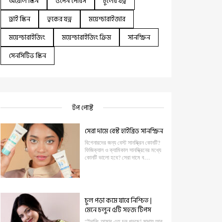
অয়েলি স্কিন
ওপেন পোরস
চুলের যত্ন
ড্রাই স্কিন
ত্বকের যত্ন
ময়েশ্চারাইজার
ময়েশ্চারাইজিং
ময়েশ্চারাইজিং ক্রিম
সানস্ক্রিন
সেনসিটিভ স্কিন
টপ পোষ্ট
সেরা দামে বেস্ট হাইব্রিড সানস্ক্রিন
বিগেনারদের জন্য বেস্ট সানস্ক্রিন কোনটি?
ফিজিক্যাল ও ক্যামিকাল সানস্ক্রিনের মধ্যে
কোনটি ভালো হবে? সেরা দামে ব…
চুল পড়া কমে যাবে নিশ্চিত |
মেনে চলুন ৫টি সহজ টিপস
“ইদানিং আমার এত চুল পড়ছে! মাথায় আর