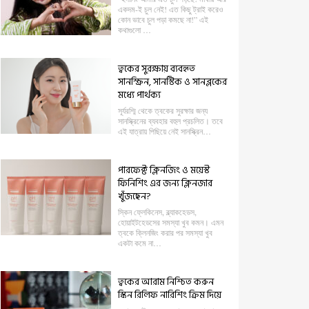
একদম-ই চুল নেই! এত কিছু ট্রাই করেও
কোন ভাবে চুল পড়া কমছে না!” এই
কথাগুলো …
ত্বকের সুরক্ষায় ব্যবহৃত
সানস্ক্রিন, সানস্টিক ও সানব্লকের
মধ্যে পার্থক্য
সূর্যরশ্মি থেকে ত্বকের সুরক্ষার জন্য
সানস্ক্রিনের ব্যবহার বহুল প্রচলিত। তবে
এই যাত্রায় পিছিয়ে নেই সানস্ক্রিন…
পারফেক্ট ক্লিনজিং ও ময়েস্ট
ফিনিশিং এর জন্য ক্লিনজার
খুঁজছেন?
স্কিন ফ্লেকিনেস, ব্ল্যাকহেডস,
হোয়াইটহেডসের সমস্যা খুব কমন। এমন
ত্বকে ক্লিনজিং করার পর সমস্যা খুব
একটা কমে না…
ত্বকের আরাম নিশ্চিত করুন
স্কিন রিলিফ নারিশিং ক্রিম দিয়ে