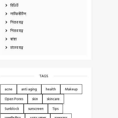
রিভিউ
লাইফস্টাইল
শিশুর যত্ন
শিশুর যত্ন
স্বাস্থ্য
হাতের যত্ন
TAGS
acne
anti aging
health
Makeup
Open Pores
skin
skincare
Sunblock
sunscreen
Tips