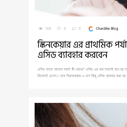
108
0
0
Chardike Blog
স্কিনকেয়ার এর প্রাথমিক পর্
এসিড ব্যাবহার করবেন
এসিড বলতে আসলে সবাই কী বোঝে? এসিড এর নাম শুনলেই মনে হয় ল্য
হিসেবেই চেনেন। তবে স্কিনকেয়ার এ বেশ কিছু এসিড ব্যবহার করা হয়