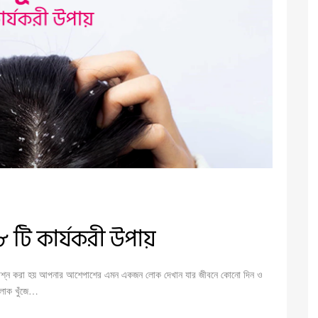
৮ টি কার্যকরী উপায়
ি প্রশ্ন করা হয় আপনার আশেপাশের এমন একজন লোক দেখান যার জীবনে কোনো দিন ও
 লোক খুঁজে…