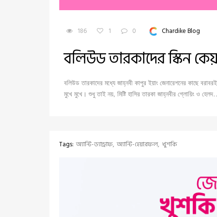
186
1
0
Chardike Blog
বলিউড তারকাদের স্কিন কেয়া
বলিউড তারকাদের মধ্যে জাহ্নবী কাপুর ইয়াং জেনারেশনের কাছে বরাবরই
মুখে মুখে। শুধু তাই নয়, মিষ্টি হাসির তারকা জাহ্নবীর গ্লোয়িং ও হেল
Tags:
অ্যান্টি-ড্যান্ড্রাফ
অ্যান্টি-হেয়ারফল
খুশকি