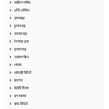
অফিস লাইফ
এন্টি এইজিং
গৃহসজ্জা
চুলের যত্ন
চোখের যত্ন
তৈলাক্ত ত্বক
ত্বকের যত্ন
নরমাল স্কিন
পোরস
প্রোডাক্ট রিভিউ
ফ্যাশন
বিউটি টিপস
ব্রণ সমস্যা
ব্রান্ড রিভিউ