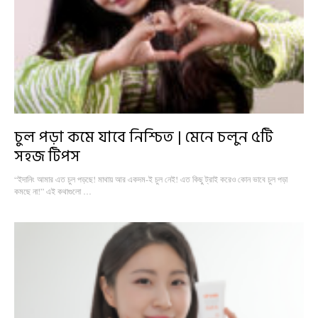
চুল পড়া কমে যাবে নিশ্চিত | মেনে চলুন ৫টি
সহজ টিপস
“ইদানিং আমার এত চুল পড়ছে! মাথায় আর একদম-ই চুল নেই! এত কিছু ট্রাই করেও কোন ভাবে চুল পড়া
কমছে না!” এই কথাগুলো …