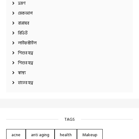
ভ্রমণ
মেকআপ
রান্নাঘর
রিভিউ
লাইফস্টাইল
শিশুর যত্ন
শিশুর যত্ন
স্বাস্থ্য
হাতের যত্ন
TAGS
acne
anti aging
health
Makeup