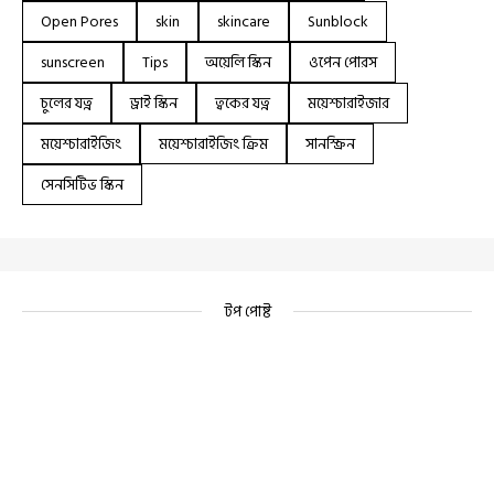
Open Pores
skin
skincare
Sunblock
sunscreen
Tips
অয়েলি স্কিন
ওপেন পোরস
চুলের যত্ন
ড্রাই স্কিন
ত্বকের যত্ন
ময়েশ্চারাইজার
ময়েশ্চারাইজিং
ময়েশ্চারাইজিং ক্রিম
সানস্ক্রিন
সেনসিটিভ স্কিন
টপ পোষ্ট