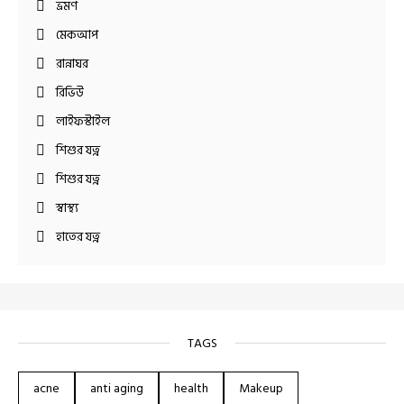
ভ্রমণ
মেকআপ
রান্নাঘর
রিভিউ
লাইফস্টাইল
শিশুর যত্ন
শিশুর যত্ন
স্বাস্থ্য
হাতের যত্ন
TAGS
acne
anti aging
health
Makeup