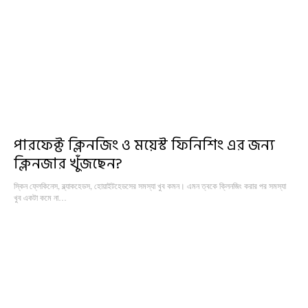
পারফেক্ট ক্লিনজিং ও ময়েস্ট ফিনিশিং এর জন্য
ক্লিনজার খুঁজছেন?
স্কিন ফ্লেকিনেস, ব্ল্যাকহেডস, হোয়াইটহেডসের সমস্যা খুব কমন। এমন ত্বকে ক্লিনজিং করার পর সমস্যা
খুব একটা কমে না…