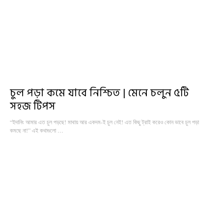
চুল পড়া কমে যাবে নিশ্চিত | মেনে চলুন ৫টি
সহজ টিপস
“ইদানিং আমার এত চুল পড়ছে! মাথায় আর একদম-ই চুল নেই! এত কিছু ট্রাই করেও কোন ভাবে চুল পড়া
কমছে না!” এই কথাগুলো …