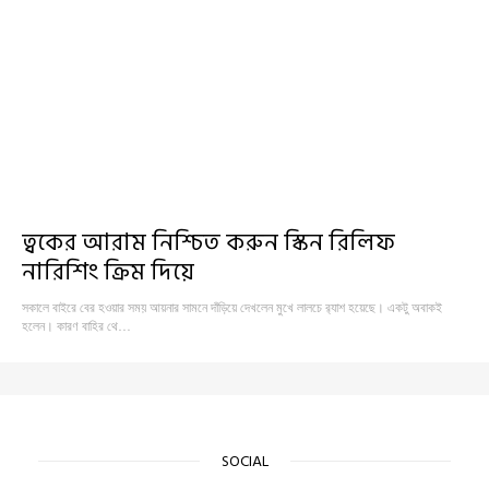
ত্বকের আরাম নিশ্চিত করুন স্কিন রিলিফ
নারিশিং ক্রিম দিয়ে
সকালে বাইরে বের হওয়ার সময় আয়নার সামনে দাঁড়িয়ে দেখলেন মুখে লালচে র‍্যাশ হয়েছে। একটু অবাকই
হলেন। কারণ বাহির থে…
SOCIAL