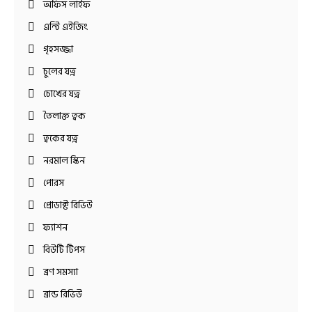
অফিস লাইফ
এন্টি এইজিং
গৃহসজ্জা
চুলের যত্ন
চোখের যত্ন
তৈলাক্ত ত্বক
ত্বকের যত্ন
নরমাল স্কিন
পোরস
প্রোডাক্ট রিভিউ
ফ্যাশন
বিউটি টিপস
ব্রণ সমস্যা
ব্রান্ড রিভিউ