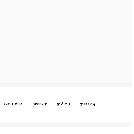
ওপেন পোরস
চুলের যত্ন
ড্রাই স্কিন
ত্বকের যত্ন