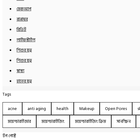
মেকআপ
রান্নাঘর
রিভিউ
লাইফস্টাইল
শিশুর যত্ন
শিশুর যত্ন
স্বাস্থ্য
হাতের যত্ন
Tags
acne
anti aging
health
Makeup
Open Pores
s
ময়েশ্চারাইজার
ময়েশ্চারাইজিং
ময়েশ্চারাইজিং ক্রিম
সানস্ক্রিন
টপ পোষ্ট