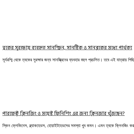
ত্বকের সুরক্ষায় ব্যবহৃত সানস্ক্রিন, সানস্টিক ও সানব্লকের মধ্যে পার্থক্য
সূর্যরশ্মি থেকে ত্বকের সুরক্ষার জন্য সানস্ক্রিনের ব্যবহার বহুল প্রচলিত। তবে এই যাত্রায় পি
পারফেক্ট ক্লিনজিং ও ময়েস্ট ফিনিশিং এর জন্য ক্লিনজার খুঁজছেন?
স্কিন ফ্লেকিনেস, ব্ল্যাকহেডস, হোয়াইটহেডসের সমস্যা খুব কমন। এমন ত্বকে ক্লিনজিং ক