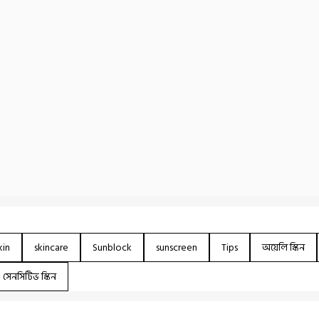
kin
skincare
Sunblock
sunscreen
Tips
অয়েলি স্কিন
সেনসিটিভ স্কিন