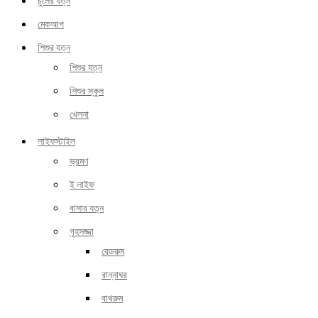
চুলের যত্ন
মেকআপ
শিশুর যত্ন
শিশুর যত্ন
শিশুর স্কুল
খেলনা
লাইফস্টাইল
ভ্রমণ
ই লাইফ
বাসার যত্ন
গৃহসজ্জা
বেডরুম
রান্নাঘর
বাথরুম