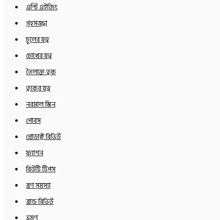
এন্টি এইজিং
গৃহসজ্জা
চুলের যত্ন
চোখের যত্ন
তৈলাক্ত ত্বক
ত্বকের যত্ন
নরমাল স্কিন
পোরস
প্রোডাক্ট রিভিউ
ফ্যাশন
বিউটি টিপস
ব্রণ সমস্যা
ব্রান্ড রিভিউ
ভ্রমণ