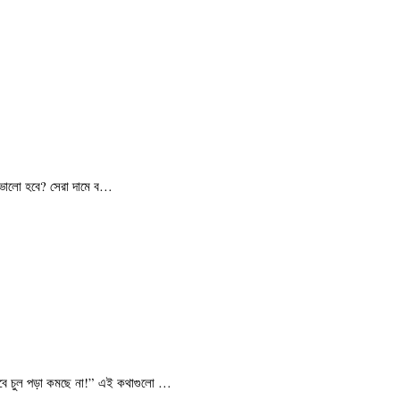
টি ভালো হবে? সেরা দামে ব…
াবে চুল পড়া কমছে না!” এই কথাগুলো …