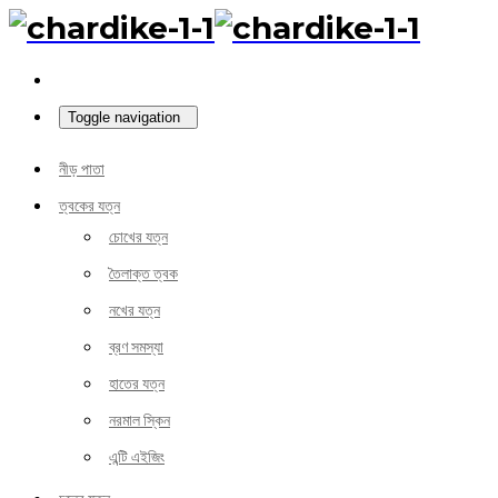
Toggle navigation
নীড় পাতা
ত্বকের যত্ন
চোখের যত্ন
তৈলাক্ত ত্বক
নখের যত্ন
ব্রণ সমস্যা
হাতের যত্ন
নরমাল স্কিন
এন্টি এইজিং