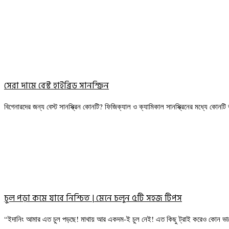
সেরা দামে বেস্ট হাইব্রিড সানস্ক্রিন
বিগেনারদের জন্য বেস্ট সানস্ক্রিন কোনটি? ফিজিক্যাল ও ক্যামিকাল সানস্ক্রিনের মধ্যে কোন
চুল পড়া কমে যাবে নিশ্চিত | মেনে চলুন ৫টি সহজ টিপস
“ইদানিং আমার এত চুল পড়ছে! মাথায় আর একদম-ই চুল নেই! এত কিছু ট্রাই করেও কোন ভ