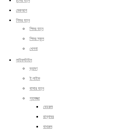
চুলের যত্ন
মেকআপ
শিশুর যত্ন
শিশুর যত্ন
শিশুর স্কুল
খেলনা
লাইফস্টাইল
ভ্রমণ
ই লাইফ
বাসার যত্ন
গৃহসজ্জা
বেডরুম
রান্নাঘর
বাথরুম