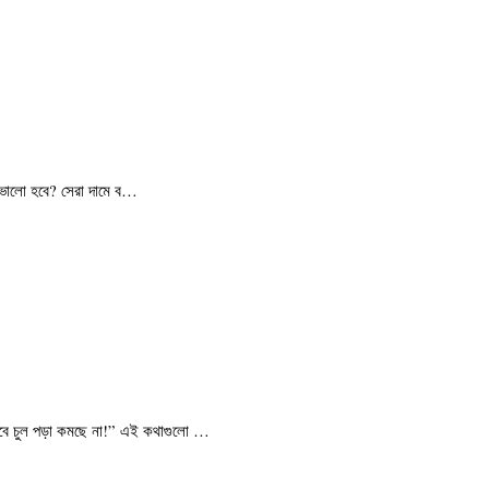
টি ভালো হবে? সেরা দামে ব…
াবে চুল পড়া কমছে না!” এই কথাগুলো …