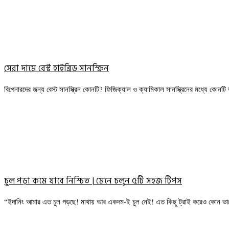
সেরা দামে বেস্ট হাইব্রিড সানস্ক্রিন
বিগেনারদের জন্য বেস্ট সানস্ক্রিন কোনটি? ফিজিক্যাল ও ক্যামিকাল সানস্ক্রিনের মধ্যে কোন
চুল পড়া কমে যাবে নিশ্চিত | মেনে চলুন ৫টি সহজ টিপস
“ইদানিং আমার এত চুল পড়ছে! মাথায় আর একদম-ই চুল নেই! এত কিছু ট্রাই করেও কোন ভ