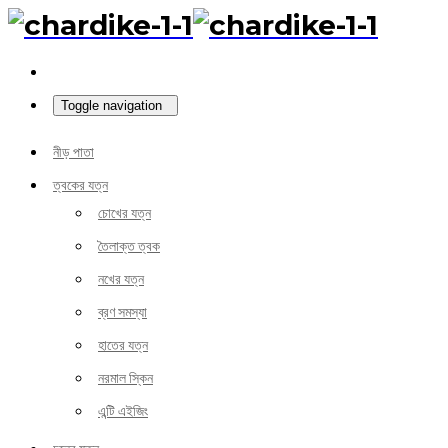
Toggle navigation
নীড় পাতা
ত্বকের যত্ন
চোখের যত্ন
তৈলাক্ত ত্বক
নখের যত্ন
ব্রণ সমস্যা
হাতের যত্ন
নরমাল স্কিন
এন্টি এইজিং