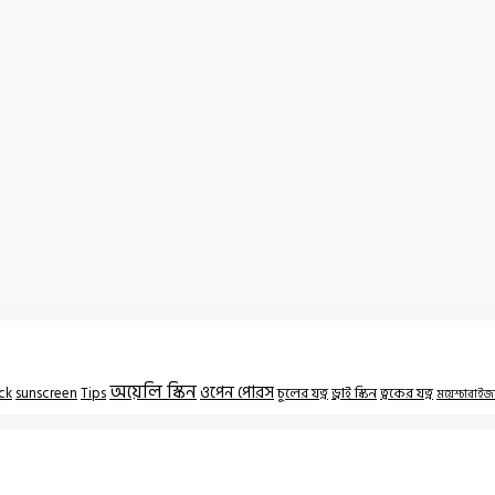
অয়েলি স্কিন
ওপেন পোরস
ck
sunscreen
Tips
চুলের যত্ন
ড্রাই স্কিন
ত্বকের যত্ন
ময়েশ্চারাইজ