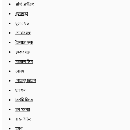
এন্টি এইজিং
গৃহসজ্জা
চুলের যত্ন
চোখের যত্ন
তৈলাক্ত ত্বক
ত্বকের যত্ন
নরমাল স্কিন
পোরস
প্রোডাক্ট রিভিউ
ফ্যাশন
বিউটি টিপস
ব্রণ সমস্যা
ব্রান্ড রিভিউ
ভ্রমণ