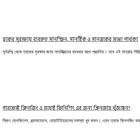
ত্বকের সুরক্ষায় ব্যবহৃত সানস্ক্রিন, সানস্টিক ও সানব্লকের মধ্যে পার্থক্য
সূর্যরশ্মি থেকে ত্বকের সুরক্ষার জন্য সানস্ক্রিনের ব্যবহার বহুল প্রচলিত। তবে এই যাত্রায় পি
পারফেক্ট ক্লিনজিং ও ময়েস্ট ফিনিশিং এর জন্য ক্লিনজার খুঁজছেন?
স্কিন ফ্লেকিনেস, ব্ল্যাকহেডস, হোয়াইটহেডসের সমস্যা খুব কমন। এমন ত্বকে ক্লিনজিং ক