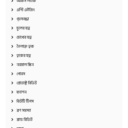
অফিস লাইফ
এন্টি এইজিং
গৃহসজ্জা
চুলের যত্ন
চোখের যত্ন
তৈলাক্ত ত্বক
ত্বকের যত্ন
নরমাল স্কিন
পোরস
প্রোডাক্ট রিভিউ
ফ্যাশন
বিউটি টিপস
ব্রণ সমস্যা
ব্রান্ড রিভিউ