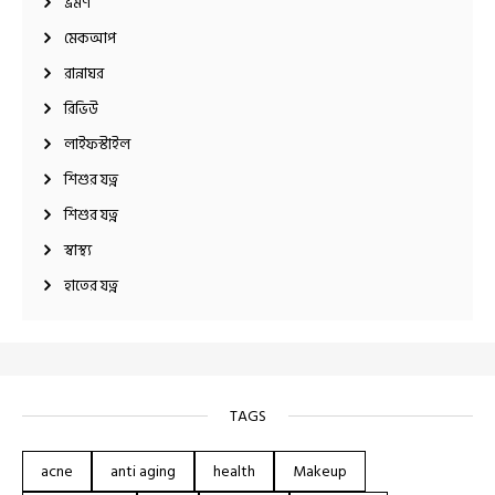
ভ্রমণ
মেকআপ
রান্নাঘর
রিভিউ
লাইফস্টাইল
শিশুর যত্ন
শিশুর যত্ন
স্বাস্থ্য
হাতের যত্ন
TAGS
acne
anti aging
health
Makeup