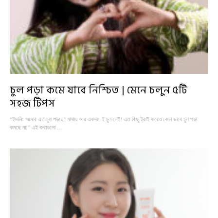
চুল পড়া কমে যাবে নিশ্চিত | মেনে চলুন ৫টি
সহজ টিপস
“ইদানিং আমার এত চুল পড়ছে! মাথায় আর একদম-ই চুল নেই! এত কিছু ট্রাই করেও কোন ভাবে চুল পড়া
কমছে না!” এই কথাগুলো …