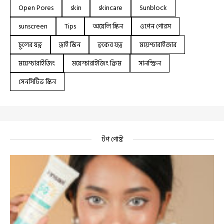
Open Pores
skin
skincare
Sunblock
sunscreen
Tips
অয়েলি স্কিন
ওপেন পোরস
চুলের যত্ন
ড্রাই স্কিন
ত্বকের যত্ন
ময়েশ্চারাইজার
ময়েশ্চারাইজিং
ময়েশ্চারাইজিং ক্রিম
সানস্ক্রিন
সেনসিটিভ স্কিন
টপ পোষ্ট