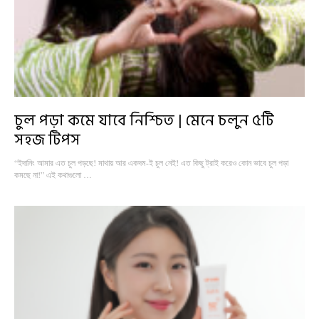
চুল পড়া কমে যাবে নিশ্চিত | মেনে চলুন ৫টি
সহজ টিপস
“ইদানিং আমার এত চুল পড়ছে! মাথায় আর একদম-ই চুল নেই! এত কিছু ট্রাই করেও কোন ভাবে চুল পড়া
কমছে না!” এই কথাগুলো …