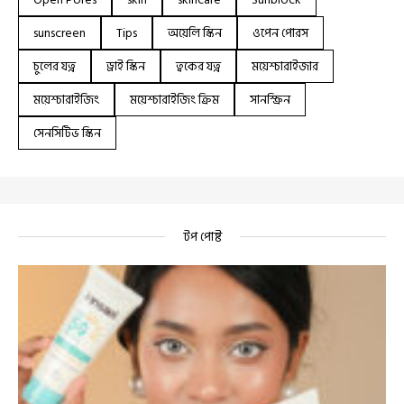
sunscreen
Tips
অয়েলি স্কিন
ওপেন পোরস
চুলের যত্ন
ড্রাই স্কিন
ত্বকের যত্ন
ময়েশ্চারাইজার
ময়েশ্চারাইজিং
ময়েশ্চারাইজিং ক্রিম
সানস্ক্রিন
সেনসিটিভ স্কিন
টপ পোষ্ট