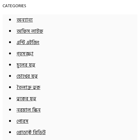
CATEGORIES
অন্যান্য
অফিস লাইফ
এন্টি এইজিং
গৃহসজ্জা
চুলের যত্ন
চোখের যত্ন
তৈলাক্ত ত্বক
ত্বকের যত্ন
নরমাল স্কিন
পোরস
প্রোডাক্ট রিভিউ