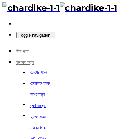
Toggle navigation
নীড় পাতা
ত্বকের যত্ন
চোখের যত্ন
তৈলাক্ত ত্বক
নখের যত্ন
ব্রণ সমস্যা
হাতের যত্ন
নরমাল স্কিন