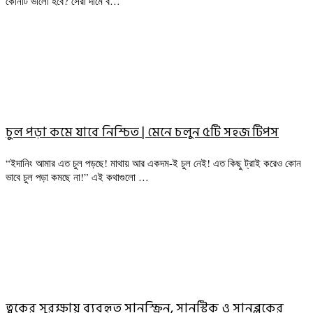
কোনটি ভালো হবে? সেরা দামে ব…
চুল পড়া কমে যাবে নিশ্চিত | মেনে চলুন ৫টি সহজ টিপস
“ইদানিং আমার এত চুল পড়ছে! মাথায় আর একদম-ই চুল নেই! এত কিছু ট্রাই করেও কোন
ভাবে চুল পড়া কমছে না!” এই কথাগুলো …
ত্বকের সুরক্ষায় ব্যবহৃত সানস্ক্রিন, সানস্টিক ও সানব্লকের