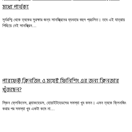
মধ্যে পার্থক্য
সূর্যরশ্মি থেকে ত্বকের সুরক্ষার জন্য সানস্ক্রিনের ব্যবহার বহুল প্রচলিত। তবে এই যাত্রায়
পিছিয়ে নেই সানস্ক্রিন…
পারফেক্ট ক্লিনজিং ও ময়েস্ট ফিনিশিং এর জন্য ক্লিনজার
খুঁজছেন?
স্কিন ফ্লেকিনেস, ব্ল্যাকহেডস, হোয়াইটহেডসের সমস্যা খুব কমন। এমন ত্বকে ক্লিনজিং
করার পর সমস্যা খুব একটা কমে না…