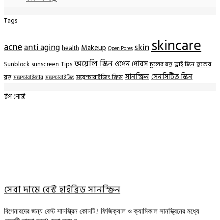
Tags
skincare
acne
anti aging
skin
Makeup
health
Open Pores
অয়েলি স্কিন
ওপেন পোরস
Sunblock
sunscreen
Tips
চুলের যত্ন
ড্রাই স্কিন
ত্বকের
সানস্ক্রিন
সেনসিটিভ স্কিন
যত্ন
ময়েশ্চারাইজিং ক্রিম
ময়েশ্চারাইজার
ময়েশ্চারাইজিং
টপ পোষ্ট
সেরা দামে বেস্ট হাইব্রিড সানস্ক্রিন
বিগেনারদের জন্য বেস্ট সানস্ক্রিন কোনটি? ফিজিক্যাল ও ক্যামিকাল সানস্ক্রিনের মধ্যে