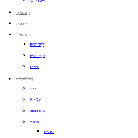
এন্টি এইজিং
চুলের যত্ন
মেকআপ
শিশুর যত্ন
শিশুর যত্ন
শিশুর স্কুল
খেলনা
লাইফস্টাইল
ভ্রমণ
ই লাইফ
বাসার যত্ন
গৃহসজ্জা
বেডরুম