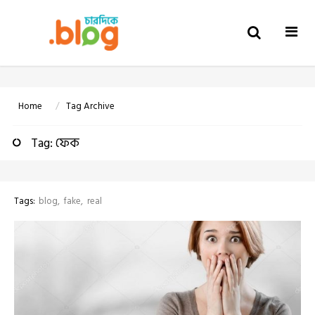
Togg
navi
Home
Tag Archive
Tag: ফেক
Tags:
blog
fake
real