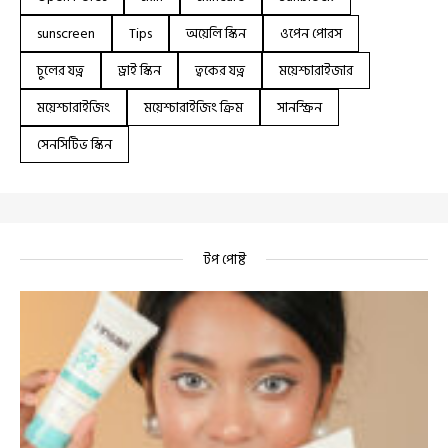
sunscreen
Tips
অয়েলি স্কিন
ওপেন পোরস
চুলের যত্ন
ড্রাই স্কিন
ত্বকের যত্ন
ময়েশ্চারাইজার
ময়েশ্চারাইজিং
ময়েশ্চারাইজিং ক্রিম
সানস্ক্রিন
সেনসিটিভ স্কিন
টপ পোষ্ট