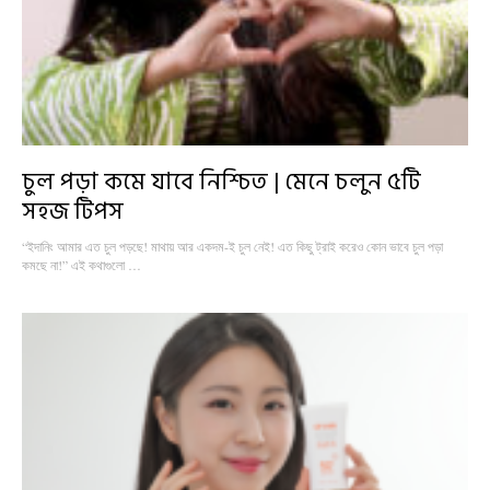
চুল পড়া কমে যাবে নিশ্চিত | মেনে চলুন ৫টি
সহজ টিপস
“ইদানিং আমার এত চুল পড়ছে! মাথায় আর একদম-ই চুল নেই! এত কিছু ট্রাই করেও কোন ভাবে চুল পড়া
কমছে না!” এই কথাগুলো …