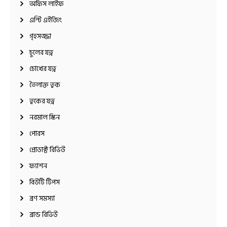
অফিস লাইফ
এন্টি এইজিং
গৃহসজ্জা
চুলের যত্ন
চোখের যত্ন
তৈলাক্ত ত্বক
ত্বকের যত্ন
নরমাল স্কিন
পোরস
প্রোডাক্ট রিভিউ
ফ্যাশন
বিউটি টিপস
ব্রণ সমস্যা
ব্রান্ড রিভিউ