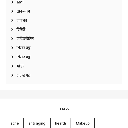
ভ্রমণ
মেকআপ
রান্নাঘর
রিভিউ
লাইফস্টাইল
শিশুর যত্ন
শিশুর যত্ন
স্বাস্থ্য
হাতের যত্ন
TAGS
acne
anti aging
health
Makeup