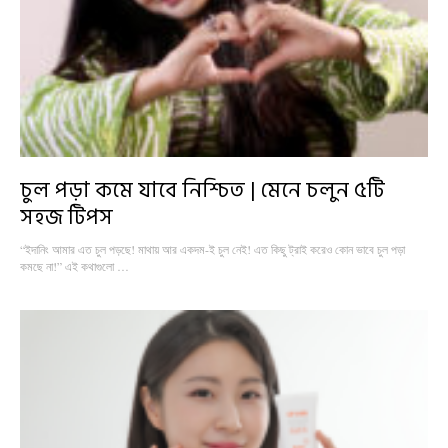
চুল পড়া কমে যাবে নিশ্চিত | মেনে চলুন ৫টি
সহজ টিপস
“ইদানিং আমার এত চুল পড়ছে! মাথায় আর একদম-ই চুল নেই! এত কিছু ট্রাই করেও কোন ভাবে চুল পড়া
কমছে না!” এই কথাগুলো …