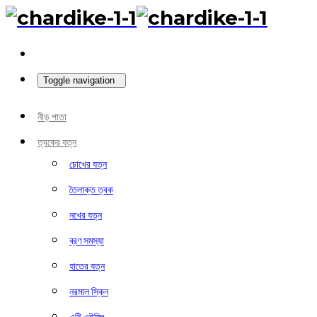
Toggle navigation
নীড় পাতা
ত্বকের যত্ন
চোখের যত্ন
তৈলাক্ত ত্বক
নখের যত্ন
ব্রণ সমস্যা
হাতের যত্ন
নরমাল স্কিন