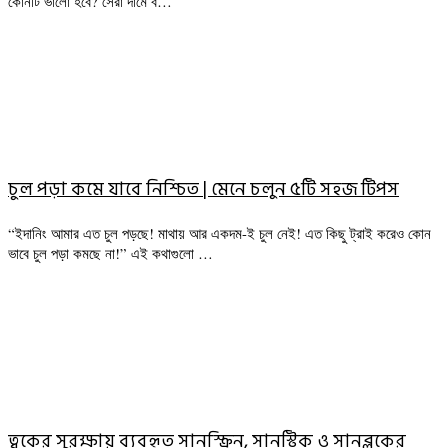
কোনটি ভালো হবে? সেরা দামে ব…
চুল পড়া কমে যাবে নিশ্চিত | মেনে চলুন ৫টি সহজ টিপস
“ইদানিং আমার এত চুল পড়ছে! মাথায় আর একদম-ই চুল নেই! এত কিছু ট্রাই করেও কোন
ভাবে চুল পড়া কমছে না!” এই কথাগুলো …
ত্বকের সুরক্ষায় ব্যবহৃত সানস্ক্রিন, সানস্টিক ও সানব্লকের