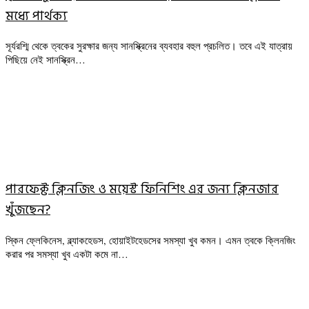
মধ্যে পার্থক্য
সূর্যরশ্মি থেকে ত্বকের সুরক্ষার জন্য সানস্ক্রিনের ব্যবহার বহুল প্রচলিত। তবে এই যাত্রায়
পিছিয়ে নেই সানস্ক্রিন…
পারফেক্ট ক্লিনজিং ও ময়েস্ট ফিনিশিং এর জন্য ক্লিনজার
খুঁজছেন?
স্কিন ফ্লেকিনেস, ব্ল্যাকহেডস, হোয়াইটহেডসের সমস্যা খুব কমন। এমন ত্বকে ক্লিনজিং
করার পর সমস্যা খুব একটা কমে না…