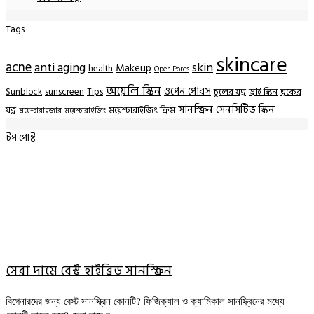
Tags
skincare
acne
anti aging
skin
Makeup
health
Open Pores
অয়েলি স্কিন
ওপেন পোরস
Sunblock
sunscreen
Tips
চুলের যত্ন
ড্রাই স্কিন
ত্বকের
সানস্ক্রিন
সেনসিটিভ স্কিন
যত্ন
ময়েশ্চারাইজিং ক্রিম
ময়েশ্চারাইজার
ময়েশ্চারাইজিং
টপ পোষ্ট
সেরা দামে বেস্ট হাইব্রিড সানস্ক্রিন
বিগেনারদের জন্য বেস্ট সানস্ক্রিন কোনটি? ফিজিক্যাল ও ক্যামিকাল সানস্ক্রিনের মধ্যে