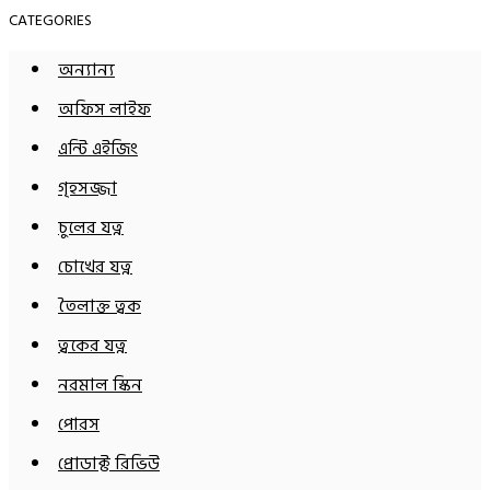
CATEGORIES
অন্যান্য
অফিস লাইফ
এন্টি এইজিং
গৃহসজ্জা
চুলের যত্ন
চোখের যত্ন
তৈলাক্ত ত্বক
ত্বকের যত্ন
নরমাল স্কিন
পোরস
প্রোডাক্ট রিভিউ