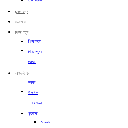
এন্টি এইজিং
চুলের যত্ন
মেকআপ
শিশুর যত্ন
শিশুর যত্ন
শিশুর স্কুল
খেলনা
লাইফস্টাইল
ভ্রমণ
ই লাইফ
বাসার যত্ন
গৃহসজ্জা
বেডরুম