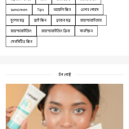
sunscreen
Tips
অয়েলি স্কিন
ওপেন পোরস
চুলের যত্ন
ড্রাই স্কিন
ত্বকের যত্ন
ময়েশ্চারাইজার
ময়েশ্চারাইজিং
ময়েশ্চারাইজিং ক্রিম
সানস্ক্রিন
সেনসিটিভ স্কিন
টপ পোষ্ট