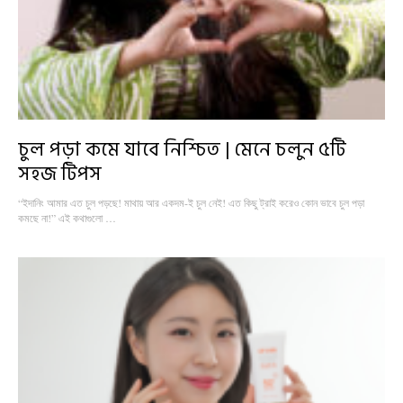
চুল পড়া কমে যাবে নিশ্চিত | মেনে চলুন ৫টি
সহজ টিপস
“ইদানিং আমার এত চুল পড়ছে! মাথায় আর একদম-ই চুল নেই! এত কিছু ট্রাই করেও কোন ভাবে চুল পড়া
কমছে না!” এই কথাগুলো …