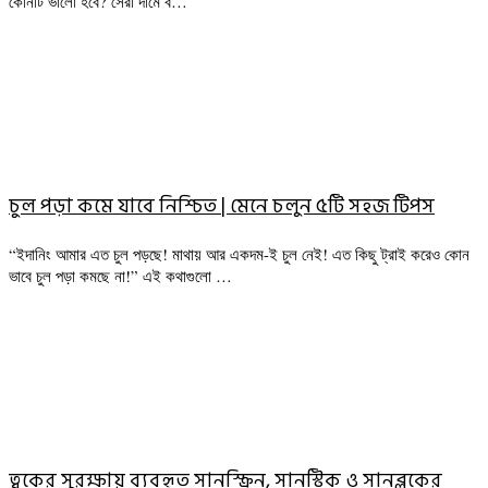
কোনটি ভালো হবে? সেরা দামে ব…
চুল পড়া কমে যাবে নিশ্চিত | মেনে চলুন ৫টি সহজ টিপস
“ইদানিং আমার এত চুল পড়ছে! মাথায় আর একদম-ই চুল নেই! এত কিছু ট্রাই করেও কোন
ভাবে চুল পড়া কমছে না!” এই কথাগুলো …
ত্বকের সুরক্ষায় ব্যবহৃত সানস্ক্রিন, সানস্টিক ও সানব্লকের