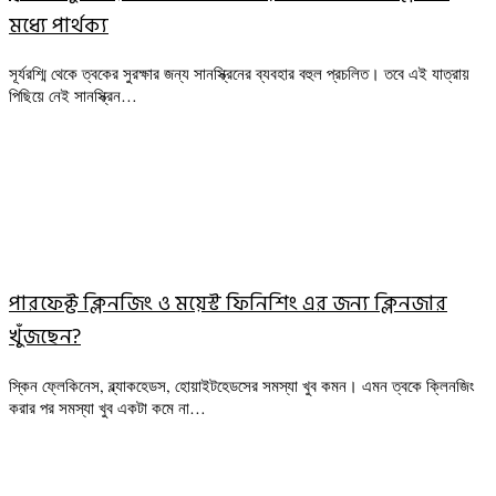
মধ্যে পার্থক্য
সূর্যরশ্মি থেকে ত্বকের সুরক্ষার জন্য সানস্ক্রিনের ব্যবহার বহুল প্রচলিত। তবে এই যাত্রায়
পিছিয়ে নেই সানস্ক্রিন…
পারফেক্ট ক্লিনজিং ও ময়েস্ট ফিনিশিং এর জন্য ক্লিনজার
খুঁজছেন?
স্কিন ফ্লেকিনেস, ব্ল্যাকহেডস, হোয়াইটহেডসের সমস্যা খুব কমন। এমন ত্বকে ক্লিনজিং
করার পর সমস্যা খুব একটা কমে না…