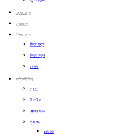
এন্টি এইজিং
চুলের যত্ন
মেকআপ
শিশুর যত্ন
শিশুর যত্ন
শিশুর স্কুল
খেলনা
লাইফস্টাইল
ভ্রমণ
ই লাইফ
বাসার যত্ন
গৃহসজ্জা
বেডরুম