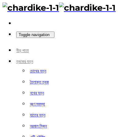
Toggle navigation
নীড় পাতা
ত্বকের যত্ন
চোখের যত্ন
তৈলাক্ত ত্বক
নখের যত্ন
ব্রণ সমস্যা
হাতের যত্ন
নরমাল স্কিন