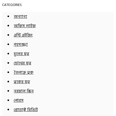
CATEGORIES
অন্যান্য
অফিস লাইফ
এন্টি এইজিং
গৃহসজ্জা
চুলের যত্ন
চোখের যত্ন
তৈলাক্ত ত্বক
ত্বকের যত্ন
নরমাল স্কিন
পোরস
প্রোডাক্ট রিভিউ