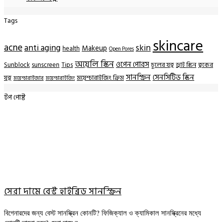
Tags
skincare
acne
anti aging
skin
Makeup
health
Open Pores
অয়েলি স্কিন
ওপেন পোরস
Sunblock
sunscreen
Tips
চুলের যত্ন
ড্রাই স্কিন
ত্বকের
সানস্ক্রিন
সেনসিটিভ স্কিন
যত্ন
ময়েশ্চারাইজিং ক্রিম
ময়েশ্চারাইজার
ময়েশ্চারাইজিং
টপ পোষ্ট
সেরা দামে বেস্ট হাইব্রিড সানস্ক্রিন
বিগেনারদের জন্য বেস্ট সানস্ক্রিন কোনটি? ফিজিক্যাল ও ক্যামিকাল সানস্ক্রিনের মধ্যে