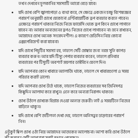
তখন দেখবেন চুলকানির সমস্যাটি আরো বেড়ে যাবে।
যদি চোখ বেশি জ্বালাপোড়া ও ব্যথা করে, সে ক্ষেত্রে একজন চক্ষু বিশেষজ্ঞের
পরামর্শ অনুযায়ী চোখে যেকোনো এন্টিবায়োটিক ড্রপ ব্যবহার করতে পারেন।
এক্ষেত্রে পরামর্শ থাকবে নিজে নিজে ফার্মেসি থেকে ড্রপ কিনে চোখে লাগাতে
যাবেন না। আবার অন্যজনের ড্রপও নিজের চোখে লাগাবেন না। মনে রাখবেন,
আমাদের চোখ অনেক সংবেদনশীল। এ কারণে মেডিসিন নিয়ে কোনো
এক্সপেরিমেন্ট করা যাবেনা।
যদি চোখে পিচুটির সমস্যা হয়, তাহলে সেটি মোছার জন্য নরম সুতি কাপড়
ব্যবহার করুন। আর যদি টিস্যু পেপার ব্যবহার করেন, তাহলে প্রতিবার
ব্যবহারের পর টিস্যুটি অবশ্যই ময়লার ডাস্টবিনে ফেলে দিন।
যদি আপনার কোন খাবারে অ্যালার্জি থাকে, তাহলে সে খাবারগুলো এ সময়
পরিহার করাই ভালো।
যদি আপনার চোখ উঠে থাকে, তাহলে নিজের ব্যবহারের সব জিনিসপত্র
কিছুদিন আলাদা করে রাখুন। এতে করে অন্যরা নিরাপদ থাকবে।
চোখ উঠলে চোখকে বিশ্রাম দেওয়া অত্যন্ত জরুরী। তাই এ সময়টিতে নিজের
বাড়িতে থাকুন।
যদি চোখে বেশি জটিলতা দেখা দেয়, তাহলে অতিসত্ত্বর ডাক্তারের পরামর্শ
নিন।
এটুকুই ছিল চোখ ওঠা নিয়ে আমাদের আজকের আলোচনা। আশা করি চোখ উঠলে
কী করবেন সেটি আপনারা সবাই বুঝতে পেরেছেন।