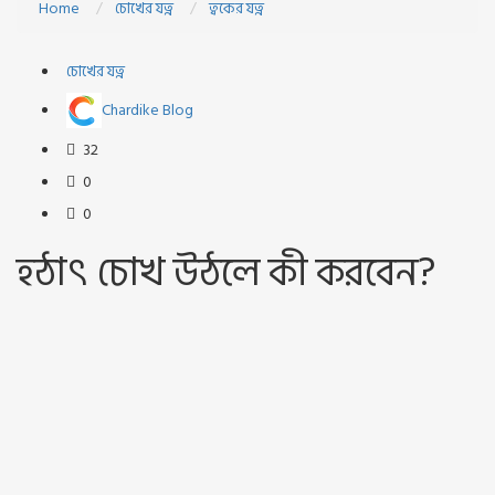
Home
চোখের যত্ন
ত্বকের যত্ন
চোখের যত্ন
Chardike Blog
32
0
0
হঠাৎ চোখ উঠলে কী করবেন?