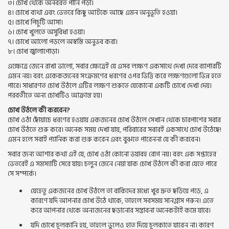
৩। চোখ থেকে অনবরত পানি পড়া।
৪। চোখে ব্যথা এবং ভেতরে কিছু আটকে আছে এমন অনুভূতি হওয়া।
৫। চোখে পিচুটি আসা।
৬। চোখ খুলতে অসুবিধা হওয়া।
৭। চোখে আলো পড়লে অস্বস্তি অনুভব করা।
৮। চোখ জ্বালাপোড়া।
এক্ষেত্রে জেনে রাখা ভালো, সবার ক্ষেত্রেই যে এসব লক্ষণ একসাথে দেখা দেবে ব্যাপারটি
এমন নয়। বরং একেকজনের সংক্রমণের ধরণের ওপর ভিত্তি করে লক্ষণগুলো ভিন্ন হতে
পারে। সাধারণত চোখ উঠলে এটির লক্ষণ শুরুতে যেকোনো একটি চোখে দেখা দেয়।
পরবর্তীতে অন্য চোখটিও আক্রান্ত হয়।
চোখ উঠলে কী করবেন?
চোখ ওঠা ছোঁয়াচে ধরণের হওয়ায় একজনের চোখ উঠলে সেখান থেকে চারপাশের সবার
চোখ উঠতে শুরু করে। অনেক সময় দেখা যায়, পরিবারের সবারই একসাথে চোখ উঠেছে!
এমন হলে সবাই প্যানিক করা শুরু করেন এবং বুঝতে পারেননা যে কী করবেন।
সবার জন্য আশার কথা এই যে, চোখ ওঠা কোনো ভয়াবহ রোগ নয়। বরং এক সপ্তাহের
ভেতরেই এ সমস্যাটি সেরে যায়। চলুন জেনে নেয়া যাক চোখ উঠলে কী করা যেতে পারে
সে সম্পর্কে।
যেহেতু একজনের চোখ উঠলে তা বাকিদের মধ্যে খুব দ্রুত ছড়িয়ে পড়ে, এ
কারণে যদি আপনার চোখ উঠে থাকে, তাহলে সবসময় সানগ্লাস পরুন। এতে
করে আপনার থেকে অন্যজনের ছড়ানোর সম্ভাবনা অনেকটাই কমে যাবে।
যদি চোখে চুলকানি হয়, তাহলে ভুলেও হাত দিয়ে চুলকাতে যাবেন না। কারণ