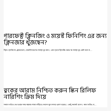
পারফেক্ট ক্লিনজিং ও ময়েস্ট ফিনিশিং এর জন্য
ক্লিনজার খুঁজছেন?
স্কিন ফ্লেকিনেস, ব্ল্যাকহেডস, হোয়াইটহেডসের সমস্যা খুব কমন। এমন ত্বকে ক্লিনজিং করার পর সমস্যা খুব একটা কমে না…
ত্বকের আরাম নিশ্চিত করুন স্কিন রিলিফ
নারিশিং ক্রিম দিয়ে
সকালে বাইরে বের হওয়ার সময় আয়নার সামনে দাঁড়িয়ে দেখলেন মুখে লালচে র‍্যাশ হয়েছে। একটু অবাকই হলেন। কারণ বাহির থে…