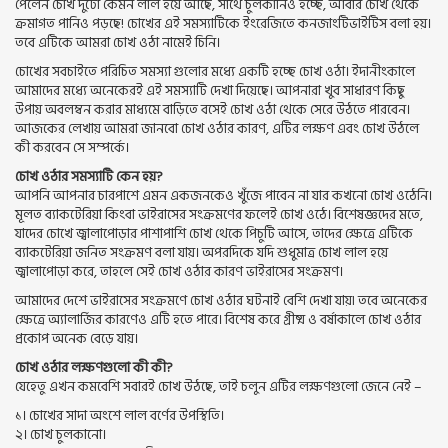
পেলেন চোখ দুটো কেমন লাল হয়ে আছে, সাথে চুলকানিও হচ্ছে, আবার চোখ থেকে
ক্রমাগত পানিও পড়ছে! চোখের এই সমস্যাটিকে ইংরেজিতে কনজাংটিভাইটিস বলা হয়।
তবে এটিকে আমরা চোখ ওঠা নামেই চিনি।
চোখের সবচাইতে পরিচিত সমস্যা গুলোর মধ্যে একটি হচ্ছে চোখ ওঠা। ইদানীংকালে
আমাদের মধ্যে অনেকেরই এই সমস্যাটি দেখা দিয়েছে। আপনারা খুব সাধারণ কিছু
উপায় অবলম্বন করার মাধ্যমে বাড়িতে বসেই চোখ ওঠা থেকে সেরে উঠতে পারবেন।
আজকের লেখায় আমরা জানবো চোখ ওঠার কারণ, এটির লক্ষণ এবং চোখ উঠলে
কী করবেন সে সম্পর্কে।
চোখ ওঠার সমস্যাটি কেন হয়?
আপনি আপনার চারপাশে এমন একজনকেও খুঁজে পাবেন না যার কখনো চোখ ওঠেনি।
মূলত ব্যাকটেরিয়া কিংবা ভাইরাসের সংক্রমণের ফলেই চোখ ওঠে। বিশেষজ্ঞদের মতে,
যাদের চোখে জ্বালাপোড়ার পাশাপাশি চোখ থেকে পিচুটি আসে, তাদের ক্ষেত্রে এটিকে
ব্যাকটেরিয়া জনিত সংক্রমণ বলা যায়। অপরদিকে যদি শুধুমাত্র চোখ লাল হয়ে
জ্বালাপোড়া করে, তাহলে সেই চোখ ওঠার কারণ ভাইরাসের সংক্রমণ।
আমাদের দেশে ভাইরাসের সংক্রমণে চোখ ওঠার ঘটনাই বেশি দেখা যায়৷ তবে অনেকের
ক্ষেত্রে অ্যালার্জির কারণেও এটি হতে পারে। বিশেষ করে গ্রীষ্ম ও বর্ষাকালে চোখ ওঠার
প্রকোপ অনেক বেড়ে যায়।
চোখ ওঠার লক্ষণগুলো কী কী?
যেহেতু এখন কমবেশি সবারই চোখ উঠছে, তাই চলুন এটির লক্ষণগুলো জেনে নেই –
১। চোখের সাদা অংশে লাল বর্ণের উপস্থিতি।
২। চোখ চুলকানো।