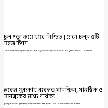
চুল পড়া কমে যাবে নিশ্চিত | মেনে চলুন ৫টি
সহজ টিপস
“ইদানিং আমার এত চুল পড়ছে! মাথায় আর একদম-ই চুল নেই! এত কিছু ট্রাই করেও কোন ভাবে চুল পড়া কমছে না!” এই কথাগুলো …
ত্বকের সুরক্ষায় ব্যবহৃত সানস্ক্রিন, সানস্টিক ও
সানব্লকের মধ্যে পার্থক্য
সূর্যরশ্মি থেকে ত্বকের সুরক্ষার জন্য সানস্ক্রিনের ব্যবহার বহুল প্রচলিত। তবে এই যাত্রায় পিছিয়ে নেই সানস্ক্রিন…