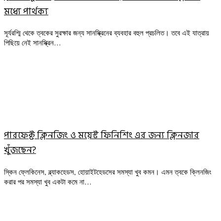
মধ্যে পার্থক্য
সূর্যরশ্মি থেকে ত্বকের সুরক্ষার জন্য সানস্ক্রিনের ব্যবহার বহুল প্রচলিত। তবে এই যাত্রায়
পিছিয়ে নেই সানস্ক্রিন…
পারফেক্ট ক্লিনজিং ও ময়েস্ট ফিনিশিং এর জন্য ক্লিনজার
খুঁজছেন?
স্কিন ফ্লেকিনেস, ব্ল্যাকহেডস, হোয়াইটহেডসের সমস্যা খুব কমন। এমন ত্বকে ক্লিনজিং
করার পর সমস্যা খুব একটা কমে না…