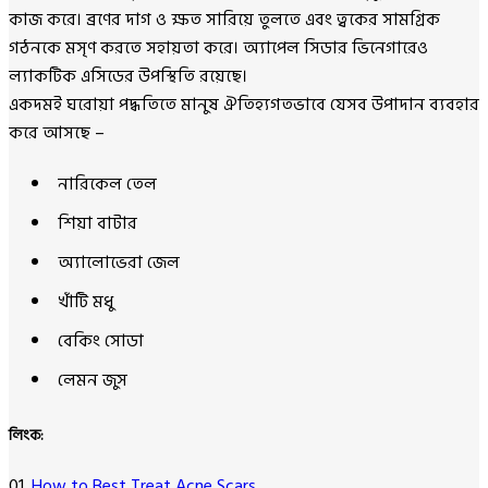
কাজ করে। ব্রণের দাগ ও ক্ষত সারিয়ে তুলতে এবং ত্বকের সামগ্রিক
গঠনকে মসৃণ করতে সহায়তা করে। অ্যাপেল সিডার ভিনেগারেও
ল্যাকটিক এসিডের উপস্থিতি রয়েছে।
একদমই ঘরোয়া পদ্ধতিতে মানুষ ঐতিহ্যগতভাবে যেসব উপাদান ব্যবহার
করে আসছে –
নারিকেল তেল
শিয়া বাটার
অ্যালোভেরা জেল
খাঁটি মধু
বেকিং সোডা
লেমন জুস
লিংক:
01.
How to Best Treat Acne Scars.