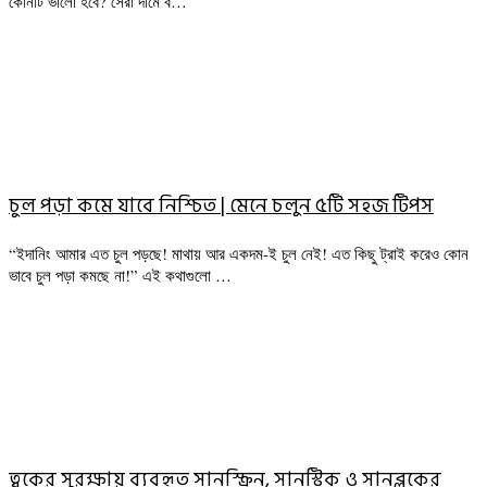
কোনটি ভালো হবে? সেরা দামে ব…
চুল পড়া কমে যাবে নিশ্চিত | মেনে চলুন ৫টি সহজ টিপস
“ইদানিং আমার এত চুল পড়ছে! মাথায় আর একদম-ই চুল নেই! এত কিছু ট্রাই করেও কোন
ভাবে চুল পড়া কমছে না!” এই কথাগুলো …
ত্বকের সুরক্ষায় ব্যবহৃত সানস্ক্রিন, সানস্টিক ও সানব্লকের