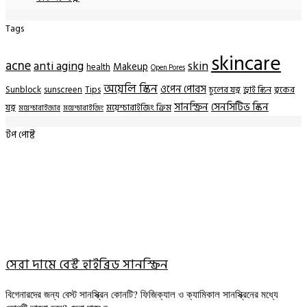
Tags
skincare
acne
anti aging
skin
Makeup
health
Open Pores
অয়েলি স্কিন
ওপেন পোরস
Sunblock
sunscreen
Tips
চুলের যত্ন
ড্রাই স্কিন
ত্বকের
সানস্ক্রিন
সেনসিটিভ স্কিন
যত্ন
ময়েশ্চারাইজিং ক্রিম
ময়েশ্চারাইজার
ময়েশ্চারাইজিং
টপ পোষ্ট
সেরা দামে বেস্ট হাইব্রিড সানস্ক্রিন
বিগেনারদের জন্য বেস্ট সানস্ক্রিন কোনটি? ফিজিক্যাল ও ক্যামিকাল সানস্ক্রিনের মধ্যে