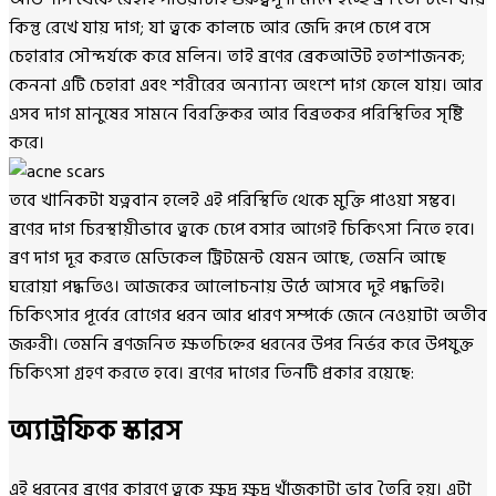
কিন্তু রেখে যায় দাগ; যা ত্বকে কালচে আর জেদি রূপে চেপে বসে
চেহারার সৌন্দর্যকে করে মলিন। তাই ব্রণের ব্রেকআউট হতাশাজনক;
কেননা এটি চেহারা এবং শরীরের অন্যান্য অংশে দাগ ফেলে যায়। আর
এসব দাগ মানুষের সামনে বিরক্তিকর আর বিব্রতকর পরিস্থিতির সৃষ্টি
করে।
তবে খানিকটা যত্নবান হলেই এই পরিস্থিতি থেকে মুক্তি পাওয়া সম্ভব।
ব্রণের দাগ চিরস্থায়ীভাবে ত্বকে চেপে বসার আগেই চিকিৎসা নিতে হবে।
ব্রণ দাগ দূর করতে মেডিকেল ট্রিটমেন্ট যেমন আছে, তেমনি আছে
ঘরোয়া পদ্ধতিও। আজকের আলোচনায় উঠে আসবে দুই পদ্ধতিই।
চিকিৎসার পূর্বের রোগের ধরন আর ধারণ সম্পর্কে জেনে নেওয়াটা অতীব
জরুরী। তেমনি ব্রণজনিত ক্ষতচিহ্নের ধরনের উপর নির্ভর করে উপযুক্ত
চিকিৎসা গ্রহণ করতে হবে। ব্রণের দাগের তিনটি প্রকার রয়েছে:
অ্যাট্রফিক স্কারস
এই ধরনের ব্রণের কারণে ত্বকে ক্ষুদ্র ক্ষুদ্র খাঁজকাটা ভাব তৈরি হয়। এটা