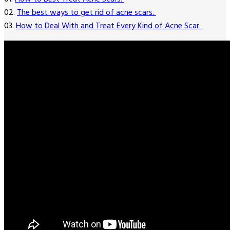
02.
The best ways to get rid of acne scars.
03.
How to Deal With and Treat Every Kind of Acne Scar.