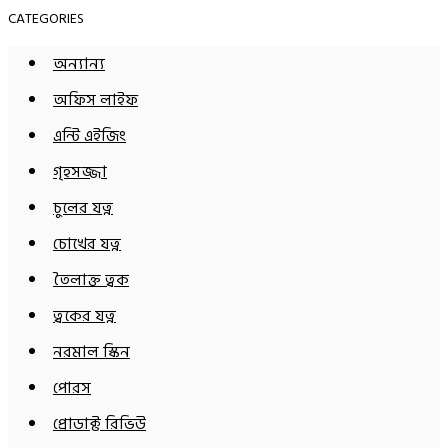
CATEGORIES
অন্যান্য
অফিস লাইফ
এন্টি এইজিং
গৃহসজ্জা
চুলের যত্ন
চোখের যত্ন
তৈলাক্ত ত্বক
ত্বকের যত্ন
নরমাল স্কিন
পোরস
প্রোডাক্ট রিভিউ