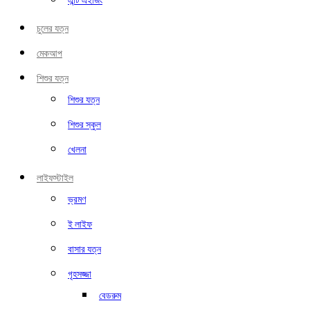
এন্টি এইজিং
চুলের যত্ন
মেকআপ
শিশুর যত্ন
শিশুর যত্ন
শিশুর স্কুল
খেলনা
লাইফস্টাইল
ভ্রমণ
ই লাইফ
বাসার যত্ন
গৃহসজ্জা
বেডরুম