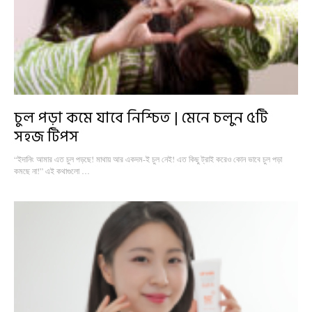
চুল পড়া কমে যাবে নিশ্চিত | মেনে চলুন ৫টি
সহজ টিপস
“ইদানিং আমার এত চুল পড়ছে! মাথায় আর একদম-ই চুল নেই! এত কিছু ট্রাই করেও কোন ভাবে চুল পড়া
কমছে না!” এই কথাগুলো …