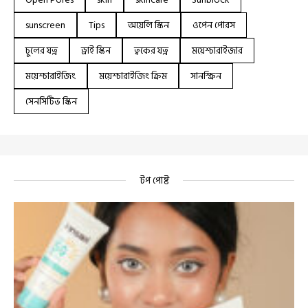
sunscreen
Tips
অয়েলি স্কিন
ওপেন পোরস
চুলের যত্ন
ড্রাই স্কিন
ত্বকের যত্ন
ময়েশ্চারাইজার
ময়েশ্চারাইজিং
ময়েশ্চারাইজিং ক্রিম
সানস্ক্রিন
সেনসিটিভ স্কিন
টপ পোষ্ট