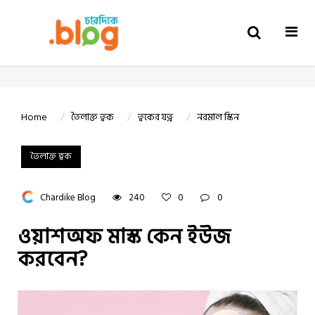
Togg
navi
Home
তৈলাক্ত ত্বক
ত্বকের যত্ন
নরমাল স্কিন
তৈলাক্ত ত্বক
Chardike Blog
240
0
0
ওয়াশঅফ মাস্ক কেন ইউজ
করবেন?