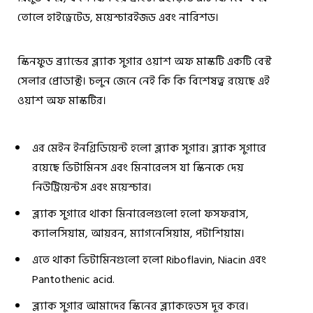
তোলে হাইড্রেটেড, ময়েশ্চারইজড এবং নারিশড।
স্কিনফুড ব্র‍্যান্ডের ব্ল্যাক সুগার ওয়াশ অফ মাস্কটি একটি বেস্ট
সেলার প্রোডাক্ট। চলুন জেনে নেই কি কি বিশেষত্ব রয়েছে এই
ওয়াশ অফ মাস্কটির।
এর মেইন ইনগ্রিডিয়েন্ট হলো ব্ল্যাক সুগার। ব্ল্যাক সুগারে
রয়েছে ভিটামিনস এবং মিনারেলস যা স্কিনকে দেয়
নিউট্রিয়েন্টস এবং ময়েশ্চার।
ব্ল্যাক সুগারে থাকা মিনারেলগুলো হলো ফসফরাস,
ক্যালসিয়াম, আয়রন, ম্যাগনেসিয়াম, পটাশিয়াম।
এতে থাকা ভিটামিনগুলো হলো Riboflavin, Niacin এবং
Pantothenic acid.
ব্ল্যাক সুগার আমাদের স্কিনের ব্ল্যাকহেডস দূর করে।