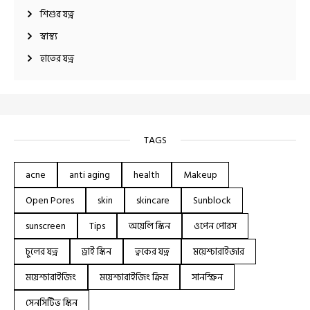
শিশুর যত্ন
স্বাস্থ্য
হাতের যত্ন
TAGS
acne
anti aging
health
Makeup
Open Pores
skin
skincare
Sunblock
sunscreen
Tips
অয়েলি স্কিন
ওপেন পোরস
চুলের যত্ন
ড্রাই স্কিন
ত্বকের যত্ন
ময়েশ্চারাইজার
ময়েশ্চারাইজিং
ময়েশ্চারাইজিং ক্রিম
সানস্ক্রিন
সেনসিটিভ স্কিন