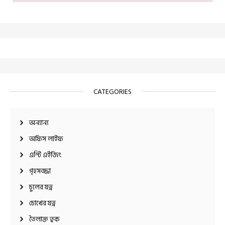
CATEGORIES
অন্যান্য
অফিস লাইফ
এন্টি এইজিং
গৃহসজ্জা
চুলের যত্ন
চোখের যত্ন
তৈলাক্ত ত্বক