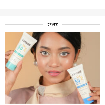
টপ পোষ্ট