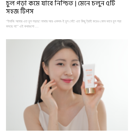
চুল পড়া কমে যাবে নিশ্চিত | মেনে চলুন ৫টি
সহজ টিপস
“ইদানিং আমার এত চুল পড়ছে! মাথায় আর একদম-ই চুল নেই! এত কিছু ট্রাই করেও কোন ভাবে চুল পড়া
কমছে না!” এই কথাগুলো …