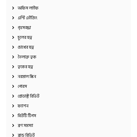
অফিস লাইফ
এন্টি এইজিং
গৃহসজ্জা
চুলের যত্ন
চোখের যত্ন
তৈলাক্ত ত্বক
ত্বকের যত্ন
নরমাল স্কিন
পোরস
প্রোডাক্ট রিভিউ
ফ্যাশন
বিউটি টিপস
ব্রণ সমস্যা
ব্রান্ড রিভিউ