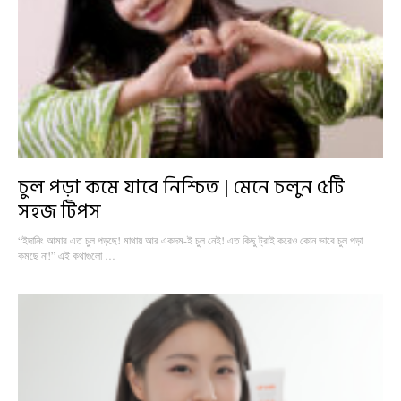
চুল পড়া কমে যাবে নিশ্চিত | মেনে চলুন ৫টি
সহজ টিপস
“ইদানিং আমার এত চুল পড়ছে! মাথায় আর একদম-ই চুল নেই! এত কিছু ট্রাই করেও কোন ভাবে চুল পড়া
কমছে না!” এই কথাগুলো …