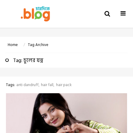
Togg
navi
Home
Tag Archive
Tag: চুলের যত্ন
Tags:
anti dandruff
hair fall
hair pack