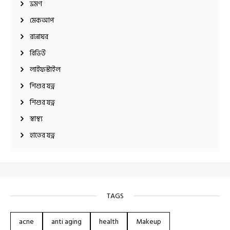
ভ্রমণ
মেকআপ
রান্নাঘর
রিভিউ
লাইফস্টাইল
শিশুর যত্ন
শিশুর যত্ন
স্বাস্থ্য
হাতের যত্ন
TAGS
acne
anti aging
health
Makeup