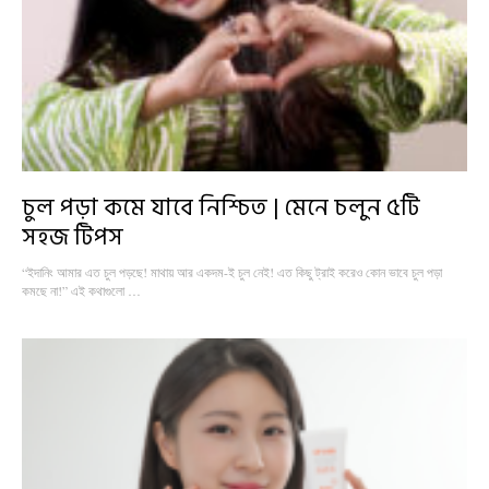
চুল পড়া কমে যাবে নিশ্চিত | মেনে চলুন ৫টি
সহজ টিপস
“ইদানিং আমার এত চুল পড়ছে! মাথায় আর একদম-ই চুল নেই! এত কিছু ট্রাই করেও কোন ভাবে চুল পড়া
কমছে না!” এই কথাগুলো …