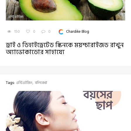
এন্টি এইজিং
150
0
0
Chardike Blog
ড্রাই ও ডিহাইড্রেটেড স্কিনকে ময়শ্চারাইজড রাখুন
অ্যাভোকাডোর সাহায্যে
Tags:
এন্টিএইজিং
বলিরেখা