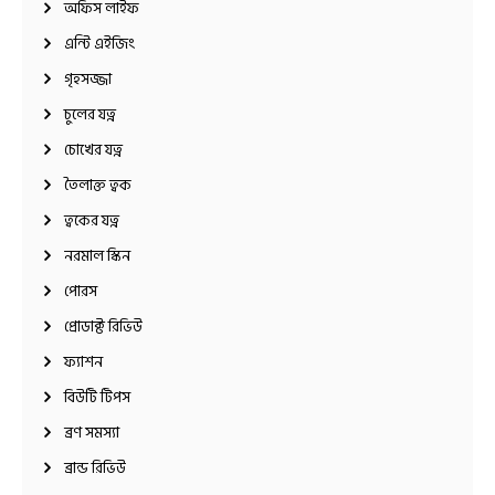
অফিস লাইফ
এন্টি এইজিং
গৃহসজ্জা
চুলের যত্ন
চোখের যত্ন
তৈলাক্ত ত্বক
ত্বকের যত্ন
নরমাল স্কিন
পোরস
প্রোডাক্ট রিভিউ
ফ্যাশন
বিউটি টিপস
ব্রণ সমস্যা
ব্রান্ড রিভিউ