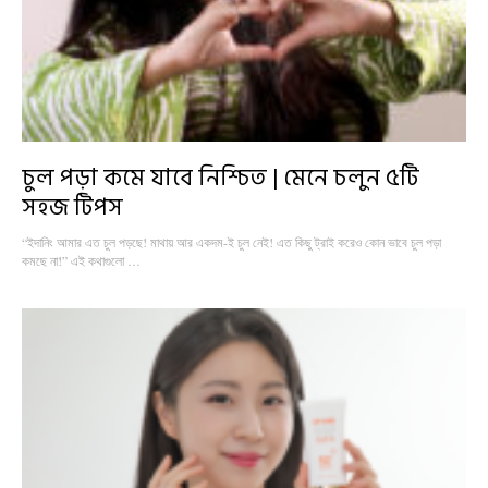
চুল পড়া কমে যাবে নিশ্চিত | মেনে চলুন ৫টি
সহজ টিপস
“ইদানিং আমার এত চুল পড়ছে! মাথায় আর একদম-ই চুল নেই! এত কিছু ট্রাই করেও কোন ভাবে চুল পড়া
কমছে না!” এই কথাগুলো …