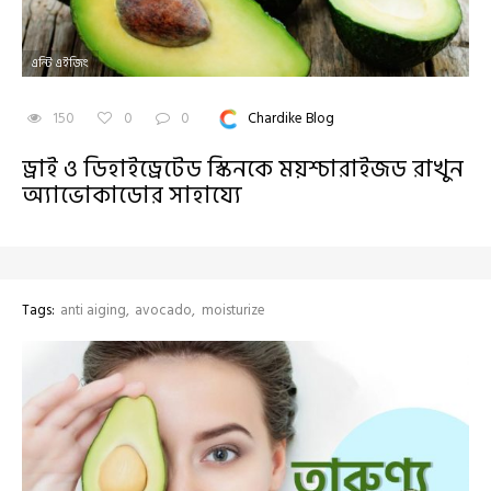
এন্টি এইজিং
150
0
0
Chardike Blog
ড্রাই ও ডিহাইড্রেটেড স্কিনকে ময়শ্চারাইজড রাখুন
অ্যাভোকাডোর সাহায্যে
Tags:
anti aiging
avocado
moisturize