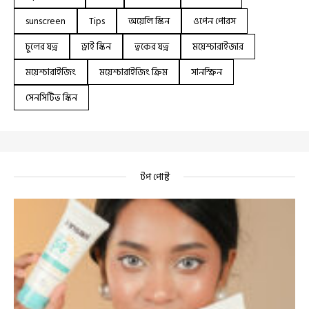
sunscreen
Tips
অয়েলি স্কিন
ওপেন পোরস
চুলের যত্ন
ড্রাই স্কিন
ত্বকের যত্ন
ময়েশ্চারাইজার
ময়েশ্চারাইজিং
ময়েশ্চারাইজিং ক্রিম
সানস্ক্রিন
সেনসিটিভ স্কিন
টপ পোষ্ট