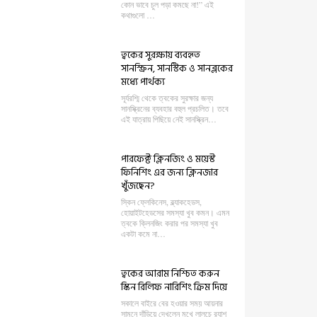
কোন ভাবে চুল পড়া কমছে না!” এই
কথাগুলো …
ত্বকের সুরক্ষায় ব্যবহৃত
সানস্ক্রিন, সানস্টিক ও সানব্লকের
মধ্যে পার্থক্য
সূর্যরশ্মি থেকে ত্বকের সুরক্ষার জন্য
সানস্ক্রিনের ব্যবহার বহুল প্রচলিত। তবে
এই যাত্রায় পিছিয়ে নেই সানস্ক্রিন…
পারফেক্ট ক্লিনজিং ও ময়েস্ট
ফিনিশিং এর জন্য ক্লিনজার
খুঁজছেন?
স্কিন ফ্লেকিনেস, ব্ল্যাকহেডস,
হোয়াইটহেডসের সমস্যা খুব কমন। এমন
ত্বকে ক্লিনজিং করার পর সমস্যা খুব
একটা কমে না…
ত্বকের আরাম নিশ্চিত করুন
স্কিন রিলিফ নারিশিং ক্রিম দিয়ে
সকালে বাইরে বের হওয়ার সময় আয়নার
সামনে দাঁড়িয়ে দেখলেন মুখে লালচে র‍্যাশ