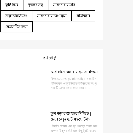
ড্রাই স্কিন
ত্বকের যত্ন
ময়েশ্চারাইজার
ময়েশ্চারাইজিং
ময়েশ্চারাইজিং ক্রিম
সানস্ক্রিন
সেনসিটিভ স্কিন
টপ পোষ্ট
সেরা দামে বেস্ট হাইব্রিড সানস্ক্রিন
বিগেনারদের জন্য বেস্ট সানস্ক্রিন কোনটি?
ফিজিক্যাল ও ক্যামিকাল সানস্ক্রিনের মধ্যে
কোনটি ভালো হবে? সেরা দামে ব…
চুল পড়া কমে যাবে নিশ্চিত |
মেনে চলুন ৫টি সহজ টিপস
“ইদানিং আমার এত চুল পড়ছে! মাথায় আর
একদম-ই চুল নেই! এত কিছু ট্রাই করেও