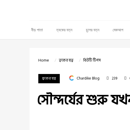
নীড় পাতা
ত্বকের যত্ন
চুলের যত্ন
মেকআপ
Home
ত্বকের যত্ন
বিউটি টিপস
ত্বকের যত্ন
Chardike Blog
239
সৌন্দর্যের শুরু য