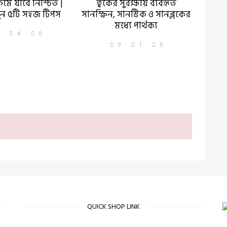
মে যাবে নিশ্চিত |
ত্বকের সুরক্ষায় ব্যবহৃত
ুন ৫টি সহজ টিপস
সানস্ক্রিন, সানস্টিক ও সানব্লকের
মধ্যে পার্থক্য
4
0
0
1
0
QUICK SHOP LINK