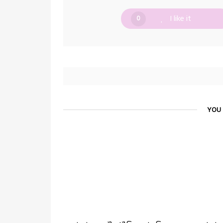
I like it
0
YOU 