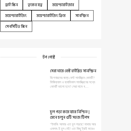
ড্রাই স্কিন
ত্বকের যত্ন
ময়েশ্চারাইজার
ময়েশ্চারাইজিং
ময়েশ্চারাইজিং ক্রিম
সানস্ক্রিন
সেনসিটিভ স্কিন
টপ পোষ্ট
সেরা দামে বেস্ট হাইব্রিড সানস্ক্রিন
বিগেনারদের জন্য বেস্ট সানস্ক্রিন কোনটি?
ফিজিক্যাল ও ক্যামিকাল সানস্ক্রিনের মধ্যে
কোনটি ভালো হবে? সেরা দামে ব…
চুল পড়া কমে যাবে নিশ্চিত |
মেনে চলুন ৫টি সহজ টিপস
“ইদানিং আমার এত চুল পড়ছে! মাথায় আর
একদম-ই চুল নেই! এত কিছু ট্রাই করেও