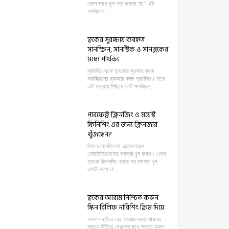
কোন ভাবে চুল পড়া কমছে না!” এই
কথাগুলো …
ত্বকের সুরক্ষায় ব্যবহৃত
সানস্ক্রিন, সানস্টিক ও সানব্লকের
মধ্যে পার্থক্য
সূর্যরশ্মি থেকে ত্বকের সুরক্ষার জন্য
সানস্ক্রিনের ব্যবহার বহুল প্রচলিত। তবে
এই যাত্রায় পিছিয়ে নেই সানস্ক্রিন…
পারফেক্ট ক্লিনজিং ও ময়েস্ট
ফিনিশিং এর জন্য ক্লিনজার
খুঁজছেন?
স্কিন ফ্লেকিনেস, ব্ল্যাকহেডস,
হোয়াইটহেডসের সমস্যা খুব কমন। এমন
ত্বকে ক্লিনজিং করার পর সমস্যা খুব
একটা কমে না…
ত্বকের আরাম নিশ্চিত করুন
স্কিন রিলিফ নারিশিং ক্রিম দিয়ে
সকালে বাইরে বের হওয়ার সময় আয়নার
সামনে দাঁড়িয়ে দেখলেন মুখে লালচে র‍্যাশ