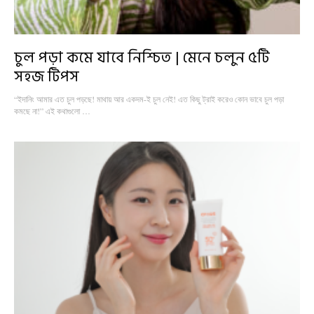
চুল পড়া কমে যাবে নিশ্চিত | মেনে চলুন ৫টি
সহজ টিপস
“ইদানিং আমার এত চুল পড়ছে! মাথায় আর একদম-ই চুল নেই! এত কিছু ট্রাই করেও কোন ভাবে চুল পড়া
কমছে না!” এই কথাগুলো …