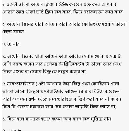
১. একটা ভালো অয়েল ক্লিঞ্জার ইউজ করবেন এতে করে আপনার
পোরসে জমে থাকা ডার্ট ক্লিন হয়ে যাবে, স্কিনে ব্ল্যাকহেডস কমে যাবে
২. অয়েলি স্কিনের যারা আছেন তারা আবার ফোমিং ফেসওয়াস ভালো
পছন্দ করেন
৩. টোনার
৪. অয়েলি স্কিনের যারা আছেন তারা আবার সেরাম থেকে এসেন্স টা
বেশি পছন্দ করেন তবে এক্ষেত্রে ইনগ্রিডিয়েন্টস টা ভালো ভাবে দেখে
নিলে এসেন্স বা সেরাম কিছু তে প্রব্লেম করবে না
৫. ময়েশ্চারাইজার ( এটা আপনার ইচ্ছা কিন্তু এখন কোরিয়ান এতো
ভালো ভালো কিছু ময়েশ্চারাইজার আছেন যে যারা ইউজ করেছেন
তারা বলেছেন এখন থেকে ময়েশ্চারাইজার স্কিপ করা যাবে না কারন
স্কিন টা একদম চকচকে করে দেয় অ্যান্ড অয়েলি ফিল আসে না)
৬. দিনে হলে সানব্লক ইউজ করুন আর রাতে হলে ঘুমিয়ে যান।