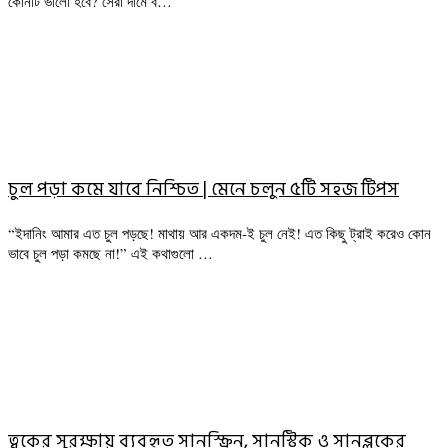
কোনটি ভালো হবে? সেরা দামে ব…
চুল পড়া কমে যাবে নিশ্চিত | মেনে চলুন ৫টি সহজ টিপস
“ইদানিং আমার এত চুল পড়ছে! মাথায় আর একদম-ই চুল নেই! এত কিছু ট্রাই করেও কোন
ভাবে চুল পড়া কমছে না!” এই কথাগুলো …
ত্বকের সুরক্ষায় ব্যবহৃত সানস্ক্রিন, সানস্টিক ও সানব্লকের