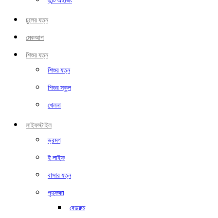
এন্টি এইজিং
চুলের যত্ন
মেকআপ
শিশুর যত্ন
শিশুর যত্ন
শিশুর স্কুল
খেলনা
লাইফস্টাইল
ভ্রমণ
ই লাইফ
বাসার যত্ন
গৃহসজ্জা
বেডরুম