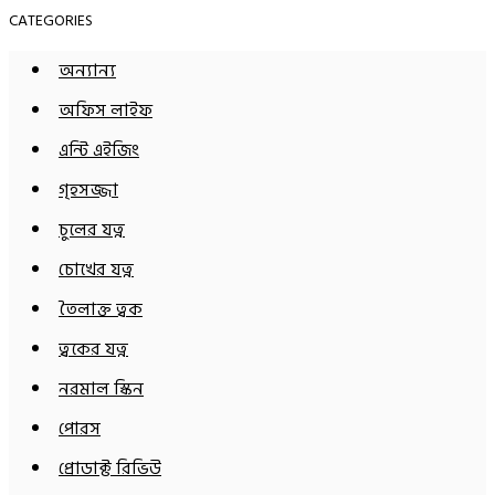
CATEGORIES
অন্যান্য
অফিস লাইফ
এন্টি এইজিং
গৃহসজ্জা
চুলের যত্ন
চোখের যত্ন
তৈলাক্ত ত্বক
ত্বকের যত্ন
নরমাল স্কিন
পোরস
প্রোডাক্ট রিভিউ