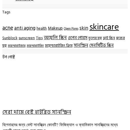
Tags
skincare
acne
anti aging
skin
Makeup
health
Open Pores
অয়েলি স্কিন
ওপেন পোরস
Sunblock
sunscreen
Tips
চুলের যত্ন
ড্রাই স্কিন
ত্বকের
সানস্ক্রিন
সেনসিটিভ স্কিন
যত্ন
ময়েশ্চারাইজিং ক্রিম
ময়েশ্চারাইজার
ময়েশ্চারাইজিং
টপ পোষ্ট
সেরা দামে বেস্ট হাইব্রিড সানস্ক্রিন
বিগেনারদের জন্য বেস্ট সানস্ক্রিন কোনটি? ফিজিক্যাল ও ক্যামিকাল সানস্ক্রিনের মধ্যে