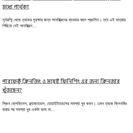
মধ্যে পার্থক্য
সূর্যরশ্মি থেকে ত্বকের সুরক্ষার জন্য সানস্ক্রিনের ব্যবহার বহুল প্রচলিত। তবে এই যাত্রায়
পিছিয়ে নেই সানস্ক্রিন…
পারফেক্ট ক্লিনজিং ও ময়েস্ট ফিনিশিং এর জন্য ক্লিনজার
খুঁজছেন?
স্কিন ফ্লেকিনেস, ব্ল্যাকহেডস, হোয়াইটহেডসের সমস্যা খুব কমন। এমন ত্বকে ক্লিনজিং
করার পর সমস্যা খুব একটা কমে না…