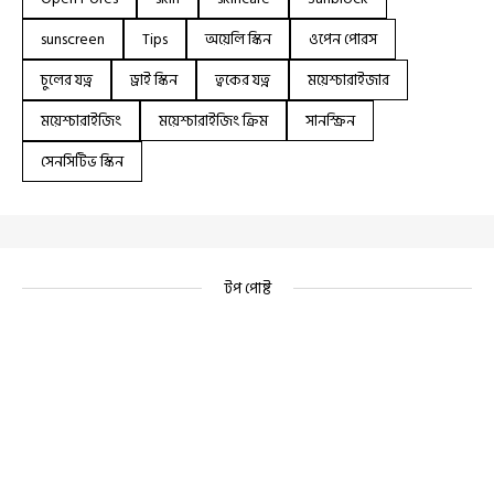
sunscreen
Tips
অয়েলি স্কিন
ওপেন পোরস
চুলের যত্ন
ড্রাই স্কিন
ত্বকের যত্ন
ময়েশ্চারাইজার
ময়েশ্চারাইজিং
ময়েশ্চারাইজিং ক্রিম
সানস্ক্রিন
সেনসিটিভ স্কিন
টপ পোষ্ট