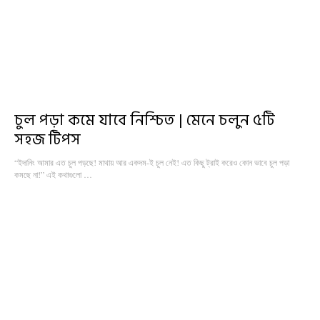
চুল পড়া কমে যাবে নিশ্চিত | মেনে চলুন ৫টি
সহজ টিপস
“ইদানিং আমার এত চুল পড়ছে! মাথায় আর একদম-ই চুল নেই! এত কিছু ট্রাই করেও কোন ভাবে চুল পড়া
কমছে না!” এই কথাগুলো …