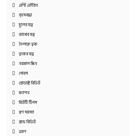
এন্টি এইজিং
গৃহসজ্জা
চুলের যত্ন
চোখের যত্ন
তৈলাক্ত ত্বক
ত্বকের যত্ন
নরমাল স্কিন
পোরস
প্রোডাক্ট রিভিউ
ফ্যাশন
বিউটি টিপস
ব্রণ সমস্যা
ব্রান্ড রিভিউ
ভ্রমণ