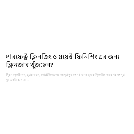
পারফেক্ট ক্লিনজিং ও ময়েস্ট ফিনিশিং এর জন্য
ক্লিনজার খুঁজছেন?
স্কিন ফ্লেকিনেস, ব্ল্যাকহেডস, হোয়াইটহেডসের সমস্যা খুব কমন। এমন ত্বকে ক্লিনজিং করার পর সমস্যা
খুব একটা কমে না…