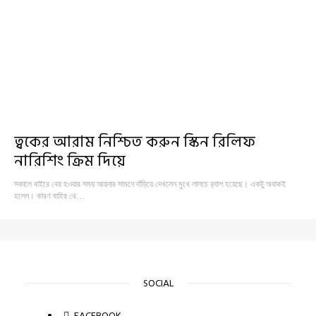
ত্বকের আরাম নিশ্চিত করুন স্কিন রিলিফ
নারিশিং ক্রিম দিয়ে
সকালে বাইরে বের হওয়ার সময় আয়নার সামনে দাঁড়িয়ে দেখলেন মুখে লালচে র‍্যাশ হয়েছে। একটু অবাকই
হলেন। কারণ বাহির থে…
SOCIAL
FACEBOOK