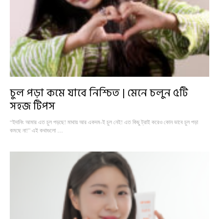
চুল পড়া কমে যাবে নিশ্চিত | মেনে চলুন ৫টি
সহজ টিপস
“ইদানিং আমার এত চুল পড়ছে! মাথায় আর একদম-ই চুল নেই! এত কিছু ট্রাই করেও কোন ভাবে চুল পড়া
কমছে না!” এই কথাগুলো …