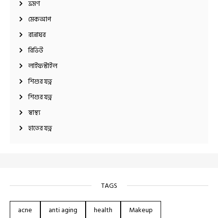
ভ্রমণ
মেকআপ
রান্নাঘর
রিভিউ
লাইফস্টাইল
শিশুর যত্ন
শিশুর যত্ন
স্বাস্থ্য
হাতের যত্ন
TAGS
acne
anti aging
health
Makeup