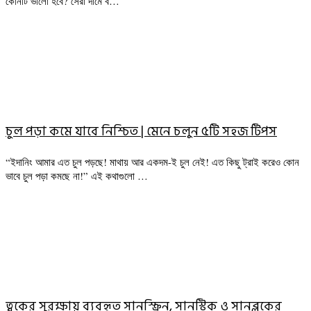
কোনটি ভালো হবে? সেরা দামে ব…
চুল পড়া কমে যাবে নিশ্চিত | মেনে চলুন ৫টি সহজ টিপস
“ইদানিং আমার এত চুল পড়ছে! মাথায় আর একদম-ই চুল নেই! এত কিছু ট্রাই করেও কোন
ভাবে চুল পড়া কমছে না!” এই কথাগুলো …
ত্বকের সুরক্ষায় ব্যবহৃত সানস্ক্রিন, সানস্টিক ও সানব্লকের