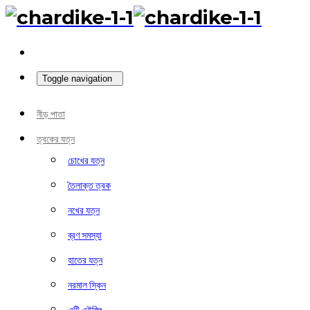
Toggle navigation
নীড় পাতা
ত্বকের যত্ন
চোখের যত্ন
তৈলাক্ত ত্বক
নখের যত্ন
ব্রণ সমস্যা
হাতের যত্ন
নরমাল স্কিন