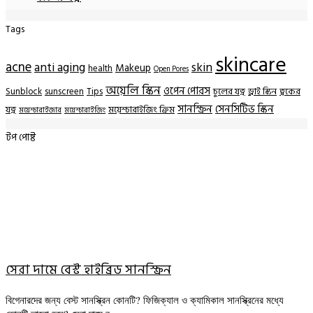
Tags
skincare
acne
anti aging
skin
Makeup
health
Open Pores
অয়েলি স্কিন
ওপেন পোরস
Sunblock
sunscreen
Tips
চুলের যত্ন
ড্রাই স্কিন
ত্বকের
সানস্ক্রিন
সেনসিটিভ স্কিন
যত্ন
ময়েশ্চারাইজিং ক্রিম
ময়েশ্চারাইজার
ময়েশ্চারাইজিং
টপ পোষ্ট
সেরা দামে বেস্ট হাইব্রিড সানস্ক্রিন
বিগেনারদের জন্য বেস্ট সানস্ক্রিন কোনটি? ফিজিক্যাল ও ক্যামিকাল সানস্ক্রিনের মধ্যে