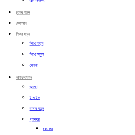
এন্টি এইজিং
চুলের যত্ন
মেকআপ
শিশুর যত্ন
শিশুর যত্ন
শিশুর স্কুল
খেলনা
লাইফস্টাইল
ভ্রমণ
ই লাইফ
বাসার যত্ন
গৃহসজ্জা
বেডরুম