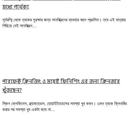
মধ্যে পার্থক্য
সূর্যরশ্মি থেকে ত্বকের সুরক্ষার জন্য সানস্ক্রিনের ব্যবহার বহুল প্রচলিত। তবে এই যাত্রায়
পিছিয়ে নেই সানস্ক্রিন…
পারফেক্ট ক্লিনজিং ও ময়েস্ট ফিনিশিং এর জন্য ক্লিনজার
খুঁজছেন?
স্কিন ফ্লেকিনেস, ব্ল্যাকহেডস, হোয়াইটহেডসের সমস্যা খুব কমন। এমন ত্বকে ক্লিনজিং
করার পর সমস্যা খুব একটা কমে না…