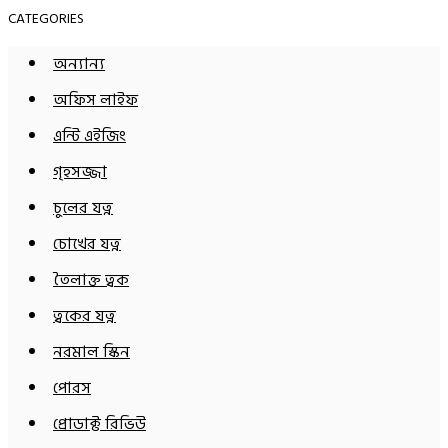
CATEGORIES
অন্যান্য
অফিস লাইফ
এন্টি এইজিং
গৃহসজ্জা
চুলের যত্ন
চোখের যত্ন
তৈলাক্ত ত্বক
ত্বকের যত্ন
নরমাল স্কিন
পোরস
প্রোডাক্ট রিভিউ