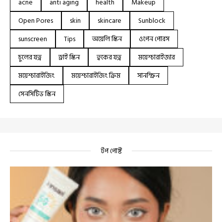
acne
anti aging
health
Makeup
Open Pores
skin
skincare
Sunblock
sunscreen
Tips
অয়েলি স্কিন
ওপেন পোরস
চুলের যত্ন
ড্রাই স্কিন
ত্বকের যত্ন
ময়েশ্চারাইজার
ময়েশ্চারাইজিং
ময়েশ্চারাইজিং ক্রিম
সানস্ক্রিন
সেনসিটিভ স্কিন
টপ পোষ্ট