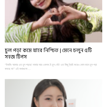
চুল পড়া কমে যাবে নিশ্চিত | মেনে চলুন ৫টি
সহজ টিপস
“ইদানিং আমার এত চুল পড়ছে! মাথায় আর একদম-ই চুল নেই! এত কিছু ট্রাই করেও কোন ভাবে চুল পড়া
কমছে না!” এই কথাগুলো …