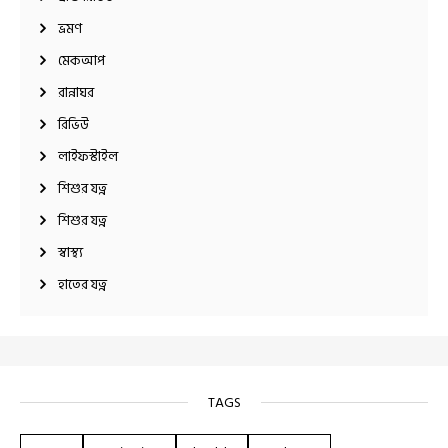
ভ্রমণ
মেকআপ
রান্নাঘর
রিভিউ
লাইফস্টাইল
শিশুর যত্ন
শিশুর যত্ন
স্বাস্থ্য
হাতের যত্ন
TAGS