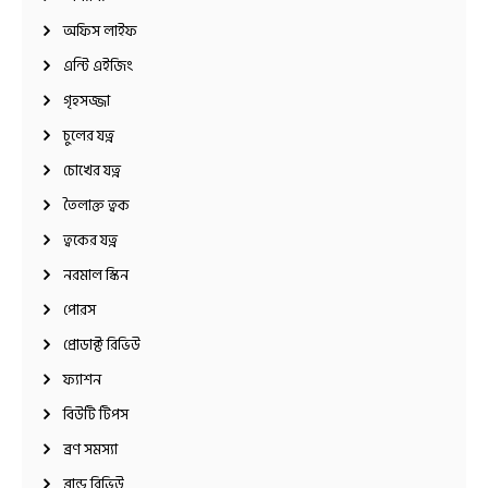
অফিস লাইফ
এন্টি এইজিং
গৃহসজ্জা
চুলের যত্ন
চোখের যত্ন
তৈলাক্ত ত্বক
ত্বকের যত্ন
নরমাল স্কিন
পোরস
প্রোডাক্ট রিভিউ
ফ্যাশন
বিউটি টিপস
ব্রণ সমস্যা
ব্রান্ড রিভিউ