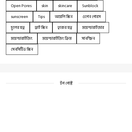
Open Pores
skin
skincare
Sunblock
sunscreen
Tips
অয়েলি স্কিন
ওপেন পোরস
চুলের যত্ন
ড্রাই স্কিন
ত্বকের যত্ন
ময়েশ্চারাইজার
ময়েশ্চারাইজিং
ময়েশ্চারাইজিং ক্রিম
সানস্ক্রিন
সেনসিটিভ স্কিন
টপ পোষ্ট