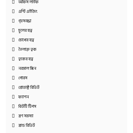
অফিস লাইফ
এন্টি এইজিং
গৃহসজ্জা
চুলের যত্ন
চোখের যত্ন
তৈলাক্ত ত্বক
ত্বকের যত্ন
নরমাল স্কিন
পোরস
প্রোডাক্ট রিভিউ
ফ্যাশন
বিউটি টিপস
ব্রণ সমস্যা
ব্রান্ড রিভিউ