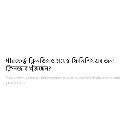
পারফেক্ট ক্লিনজিং ও ময়েস্ট ফিনিশিং এর জন্য
ক্লিনজার খুঁজছেন?
স্কিন ফ্লেকিনেস, ব্ল্যাকহেডস, হোয়াইটহেডসের সমস্যা খুব কমন। এমন ত্বকে ক্লিনজিং করার পর সমস্যা
খুব একটা কমে না…