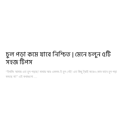
চুল পড়া কমে যাবে নিশ্চিত | মেনে চলুন ৫টি
সহজ টিপস
“ইদানিং আমার এত চুল পড়ছে! মাথায় আর একদম-ই চুল নেই! এত কিছু ট্রাই করেও কোন ভাবে চুল পড়া
কমছে না!” এই কথাগুলো …