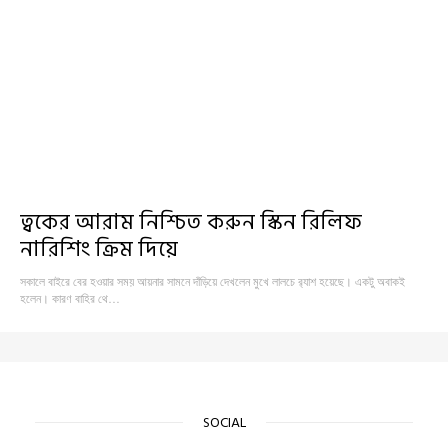
ত্বকের আরাম নিশ্চিত করুন স্কিন রিলিফ
নারিশিং ক্রিম দিয়ে
সকালে বাইরে বের হওয়ার সময় আয়নার সামনে দাঁড়িয়ে দেখলেন মুখে লালচে র‍্যাশ হয়েছে। একটু অবাকই
হলেন। কারণ বাহির থে…
SOCIAL