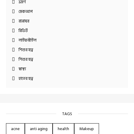
ভ্রমণ
মেকআপ
রান্নাঘর
রিভিউ
লাইফস্টাইল
শিশুর যত্ন
শিশুর যত্ন
স্বাস্থ্য
হাতের যত্ন
TAGS
acne
anti aging
health
Makeup