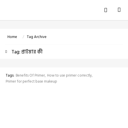
Tog
navi
Home
Tag Archive
Tag: প্রাইমার কী
Tags:
Benefits Of Primer
How to use primer correctly
Primer for perfect base makeup