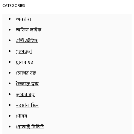
CATEGORIES
অন্যান্য
অফিস লাইফ
এন্টি এইজিং
গৃহসজ্জা
চুলের যত্ন
চোখের যত্ন
তৈলাক্ত ত্বক
ত্বকের যত্ন
নরমাল স্কিন
পোরস
প্রোডাক্ট রিভিউ