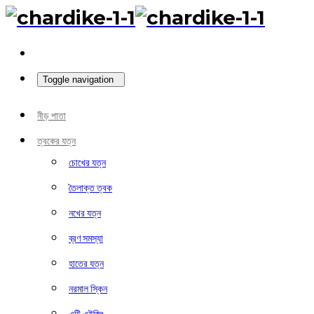
Toggle navigation
নীড় পাতা
ত্বকের যত্ন
চোখের যত্ন
তৈলাক্ত ত্বক
নখের যত্ন
ব্রণ সমস্যা
হাতের যত্ন
নরমাল স্কিন