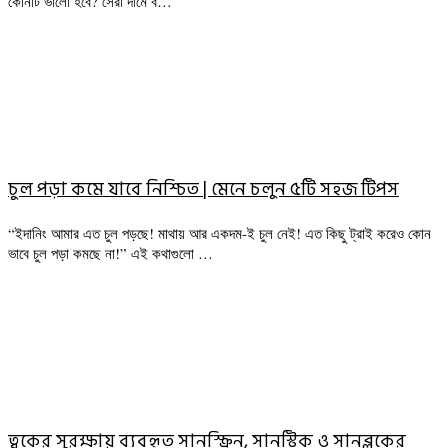
কোনটি ভালো হবে? সেরা দামে ব…
চুল পড়া কমে যাবে নিশ্চিত | মেনে চলুন ৫টি সহজ টিপস
“ইদানিং আমার এত চুল পড়ছে! মাথায় আর একদম-ই চুল নেই! এত কিছু ট্রাই করেও কোন
ভাবে চুল পড়া কমছে না!” এই কথাগুলো …
ত্বকের সুরক্ষায় ব্যবহৃত সানস্ক্রিন, সানস্টিক ও সানব্লকের