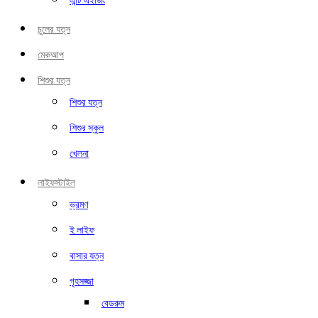
এন্টি এইজিং
চুলের যত্ন
মেকআপ
শিশুর যত্ন
শিশুর যত্ন
শিশুর স্কুল
খেলনা
লাইফস্টাইল
ভ্রমণ
ই লাইফ
বাসার যত্ন
গৃহসজ্জা
বেডরুম