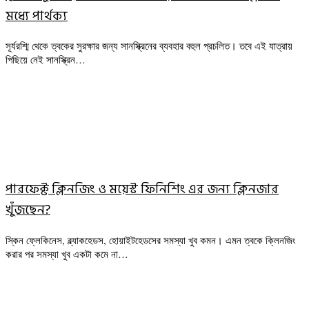
মধ্যে পার্থক্য
সূর্যরশ্মি থেকে ত্বকের সুরক্ষার জন্য সানস্ক্রিনের ব্যবহার বহুল প্রচলিত। তবে এই যাত্রায়
পিছিয়ে নেই সানস্ক্রিন…
পারফেক্ট ক্লিনজিং ও ময়েস্ট ফিনিশিং এর জন্য ক্লিনজার
খুঁজছেন?
স্কিন ফ্লেকিনেস, ব্ল্যাকহেডস, হোয়াইটহেডসের সমস্যা খুব কমন। এমন ত্বকে ক্লিনজিং
করার পর সমস্যা খুব একটা কমে না…