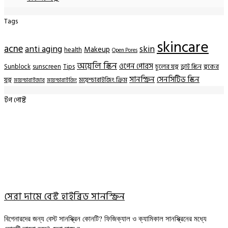
Tags
skincare
acne
anti aging
skin
Makeup
health
Open Pores
অয়েলি স্কিন
ওপেন পোরস
Sunblock
sunscreen
Tips
চুলের যত্ন
ড্রাই স্কিন
ত্বকের
সানস্ক্রিন
সেনসিটিভ স্কিন
যত্ন
ময়েশ্চারাইজিং ক্রিম
ময়েশ্চারাইজার
ময়েশ্চারাইজিং
টপ পোষ্ট
সেরা দামে বেস্ট হাইব্রিড সানস্ক্রিন
বিগেনারদের জন্য বেস্ট সানস্ক্রিন কোনটি? ফিজিক্যাল ও ক্যামিকাল সানস্ক্রিনের মধ্যে