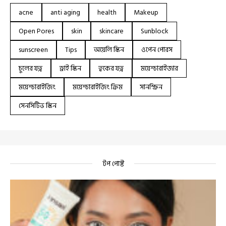
acne
anti aging
health
Makeup
Open Pores
skin
skincare
Sunblock
sunscreen
Tips
অয়েলি স্কিন
ওপেন পোরস
চুলের যত্ন
ড্রাই স্কিন
ত্বকের যত্ন
ময়েশ্চারাইজার
ময়েশ্চারাইজিং
ময়েশ্চারাইজিং ক্রিম
সানস্ক্রিন
সেনসিটিভ স্কিন
টপ পোষ্ট