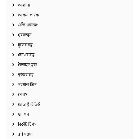
অন্যান্য
অফিস লাইফ
এন্টি এইজিং
গৃহসজ্জা
চুলের যত্ন
চোখের যত্ন
তৈলাক্ত ত্বক
ত্বকের যত্ন
নরমাল স্কিন
পোরস
প্রোডাক্ট রিভিউ
ফ্যাশন
বিউটি টিপস
ব্রণ সমস্যা