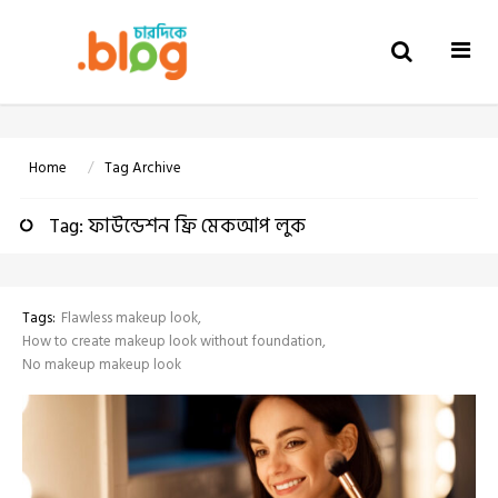
Togg
navi
Home
Tag Archive
Tag: ফাউন্ডেশন ফ্রি মেকআপ লুক
Tags:
Flawless makeup look
How to create makeup look without foundation
No makeup makeup look