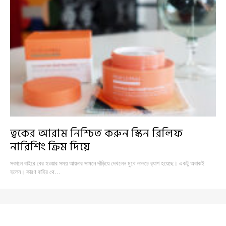
ত্বকের আরাম নিশ্চিত করুন স্কিন রিলিফ
নারিশিং ক্রিম দিয়ে
সকালে বাইরে বের হওয়ার সময় আয়নার সামনে দাঁড়িয়ে দেখলেন মুখে লালচে র‍্যাশ হয়েছে। একটু অবাকই
হলেন। কারণ বাহির থে…