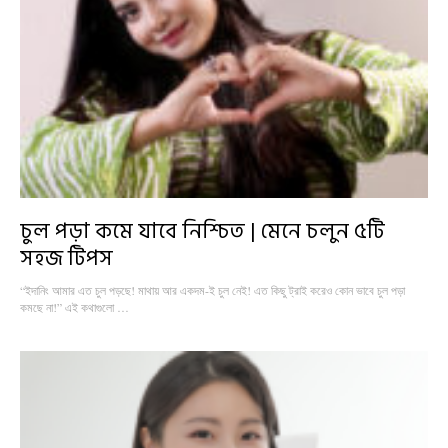
চুল পড়া কমে যাবে নিশ্চিত | মেনে চলুন ৫টি
সহজ টিপস
“ইদানিং আমার এত চুল পড়ছে! মাথায় আর একদম-ই চুল নেই! এত কিছু ট্রাই করেও কোন ভাবে চুল পড়া
কমছে না!” এই কথাগুলো …