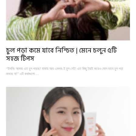
চুল পড়া কমে যাবে নিশ্চিত | মেনে চলুন ৫টি
সহজ টিপস
“ইদানিং আমার এত চুল পড়ছে! মাথায় আর একদম-ই চুল নেই! এত কিছু ট্রাই করেও কোন ভাবে চুল পড়া
কমছে না!” এই কথাগুলো …