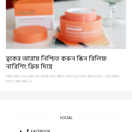
ত্বকের আরাম নিশ্চিত করুন স্কিন রিলিফ
নারিশিং ক্রিম দিয়ে
সকালে বাইরে বের হওয়ার সময় আয়নার সামনে দাঁড়িয়ে দেখলেন মুখে লালচে র‍্যাশ হয়েছে। একটু অবাকই
হলেন। কারণ বাহির থে…
SOCIAL
FACEBOOK