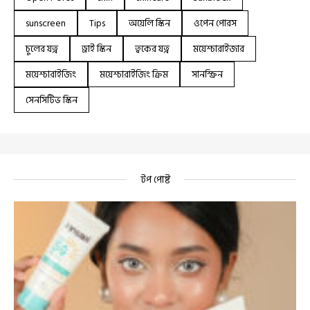
sunscreen
Tips
অয়েলি স্কিন
ওপেন পোরস
চুলের যত্ন
ড্রাই স্কিন
ত্বকের যত্ন
ময়েশ্চারাইজার
ময়েশ্চারাইজিং
ময়েশ্চারাইজিং ক্রিম
সানস্ক্রিন
সেনসিটিভ স্কিন
টপ পোষ্ট