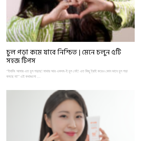
চুল পড়া কমে যাবে নিশ্চিত | মেনে চলুন ৫টি
সহজ টিপস
“ইদানিং আমার এত চুল পড়ছে! মাথায় আর একদম-ই চুল নেই! এত কিছু ট্রাই করেও কোন ভাবে চুল পড়া
কমছে না!” এই কথাগুলো …