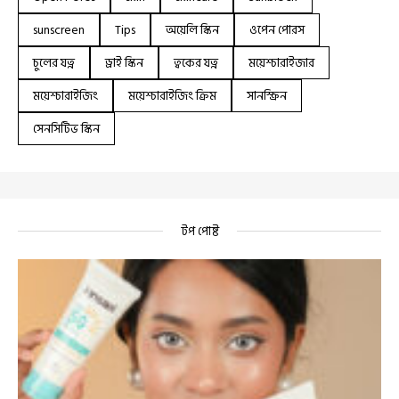
sunscreen
Tips
অয়েলি স্কিন
ওপেন পোরস
চুলের যত্ন
ড্রাই স্কিন
ত্বকের যত্ন
ময়েশ্চারাইজার
ময়েশ্চারাইজিং
ময়েশ্চারাইজিং ক্রিম
সানস্ক্রিন
সেনসিটিভ স্কিন
টপ পোষ্ট