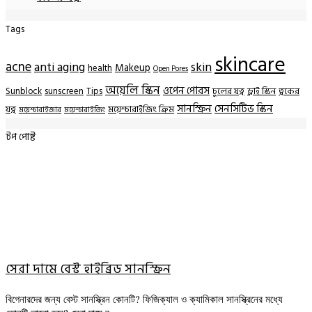
Tags
skincare
acne
anti aging
skin
Makeup
health
Open Pores
অয়েলি স্কিন
ওপেন পোরস
Sunblock
sunscreen
Tips
চুলের যত্ন
ড্রাই স্কিন
ত্বকের
সানস্ক্রিন
সেনসিটিভ স্কিন
যত্ন
ময়েশ্চারাইজিং ক্রিম
ময়েশ্চারাইজার
ময়েশ্চারাইজিং
টপ পোষ্ট
সেরা দামে বেস্ট হাইব্রিড সানস্ক্রিন
বিগেনারদের জন্য বেস্ট সানস্ক্রিন কোনটি? ফিজিক্যাল ও ক্যামিকাল সানস্ক্রিনের মধ্যে