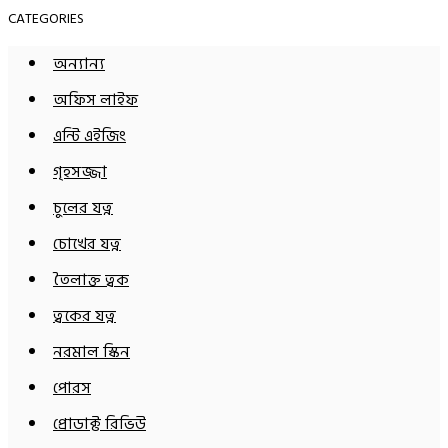
CATEGORIES
অন্যান্য
অফিস লাইফ
এন্টি এইজিং
গৃহসজ্জা
চুলের যত্ন
চোখের যত্ন
তৈলাক্ত ত্বক
ত্বকের যত্ন
নরমাল স্কিন
পোরস
প্রোডাক্ট রিভিউ