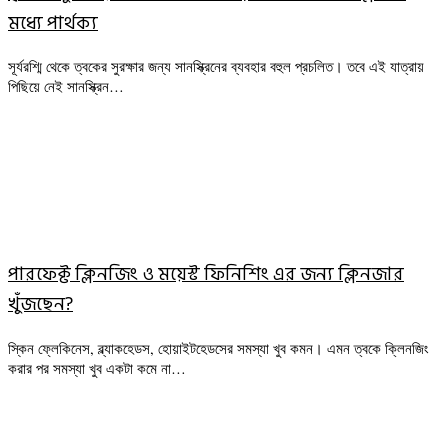
মধ্যে পার্থক্য
সূর্যরশ্মি থেকে ত্বকের সুরক্ষার জন্য সানস্ক্রিনের ব্যবহার বহুল প্রচলিত। তবে এই যাত্রায়
পিছিয়ে নেই সানস্ক্রিন…
পারফেক্ট ক্লিনজিং ও ময়েস্ট ফিনিশিং এর জন্য ক্লিনজার
খুঁজছেন?
স্কিন ফ্লেকিনেস, ব্ল্যাকহেডস, হোয়াইটহেডসের সমস্যা খুব কমন। এমন ত্বকে ক্লিনজিং
করার পর সমস্যা খুব একটা কমে না…