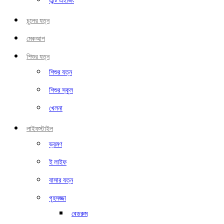
এন্টি এইজিং
চুলের যত্ন
মেকআপ
শিশুর যত্ন
শিশুর যত্ন
শিশুর স্কুল
খেলনা
লাইফস্টাইল
ভ্রমণ
ই লাইফ
বাসার যত্ন
গৃহসজ্জা
বেডরুম