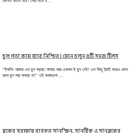
কোনটি ভালো হবে? সেরা দামে ব…
চুল পড়া কমে যাবে নিশ্চিত | মেনে চলুন ৫টি সহজ টিপস
“ইদানিং আমার এত চুল পড়ছে! মাথায় আর একদম-ই চুল নেই! এত কিছু ট্রাই করেও কোন
ভাবে চুল পড়া কমছে না!” এই কথাগুলো …
ত্বকের সুরক্ষায় ব্যবহৃত সানস্ক্রিন, সানস্টিক ও সানব্লকের