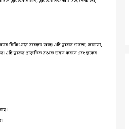
উসিনে গ্লাইকোপ্রোটিন, গ্লাইকোলিক অ্যাসিড, পেপটাইড,
যার চিকিৎসায় ব্যবহৃত হচ্ছে। এটি ত্বকের শুষ্কতা, রুক্ষতা,
্যকর। এটি ত্বকের প্রাকৃতিক রঙকে উন্নত করতে এবং ত্বকের
়েছে।
র।