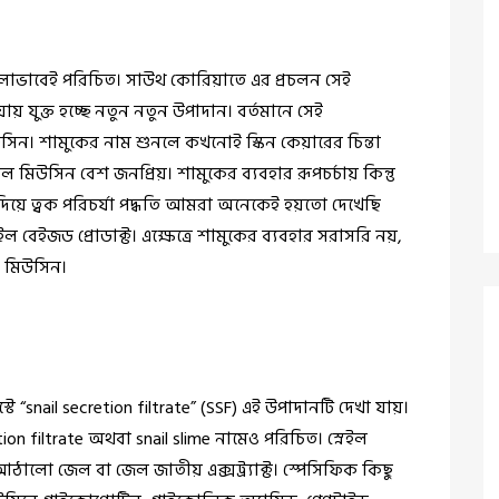
লোভাবেই পরিচিত। সাউথ কোরিয়াতে এর প্রচলন সেই
য় যুক্ত হচ্ছে নতুন নতুন উপাদান। বর্তমানে সেই
উসিন। শামুকের নাম শুনলে কখনোই স্কিন কেয়ারের চিন্তা
েইল মিউসিন বেশ জনপ্রিয়। শামুকের ব্যবহার রূপচর্চায় কিন্তু
িয়ে ত্বক পরিচর্যা পদ্ধতি আমরা অনেকেই হয়তো দেখেছি
নেইল বেইজড প্রোডাক্ট। এক্ষেত্রে শামুকের ব্যবহার সরাসরি নয়,
ইল মিউসিন।
্টে “snail secretion filtrate” (SSF) এই উপাদানটি দেখা যায়।
ion filtrate অথবা snail slime নামেও পরিচিত। স্নেইল
ঠালো জেল বা জেল জাতীয় এক্সট্র্যাক্ট। স্পেসিফিক কিছু