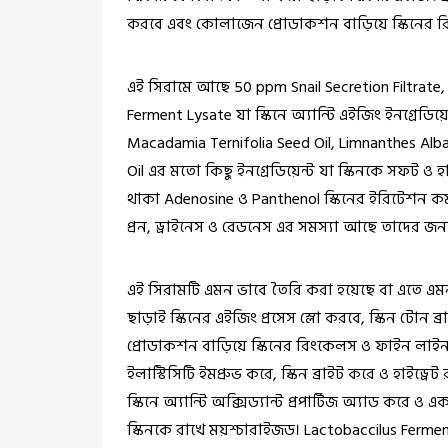
করবে এবং কোলাজেন প্রোডাকশন বাড়িয়ে স্কিনের 
এই সিরামে আছে 50 ppm Snail Secretion Filtrate,
Ferment Lysate যা স্কিনে অ্যান্টি এইজিং ইনগ্রে
Macadamia Ternifolia Seed Oil, Limnanthes Alb
Oil এর মতো কিছু ইনগ্রেডিয়েন্ট যা স্কিনকে সফট ও হা
থাকা Adenosine ও Panthenol স্কিনের ইরিটেশন কমা
প্রন, ড্রাইনেস ও রেডনেস এর সমস্যা আছে তাদের জন
এই সিরামটি এমন ভাবে তৈরি করা হয়েছে বা এতে এমন
ছাড়াই স্কিনের এইজিং প্রসেস স্লো করবে, স্কিন টোন 
প্রোডাকশন বাড়িয়ে স্কিনের রিংকেলস ও ফাইন লাই
ইলাস্টিসিটি ইমপ্রুভ করে, স্কিন ব্রাইট করে ও হাইড্রেট
স্কিনে অ্যান্টি অক্সিড্যান্ট প্রপার্টিজ অ্যাড করে 
স্কিনকে রাখে ময়শ্চারাইজড।
Lactobaccilus Fermen