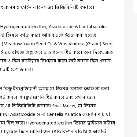
রিংকেলস ও ফাইন লাইনস এর ভিজিবিলিটি কমাবে।
 Hydrogenated lecithin, Asiaticoside ও Lactobaccilus
ডিয়েন্ট হিসেবে কাজ করে। আবার এতে ইউজ করা হয়েছে
a (Meadowfoam) Seed Oil ও Vitis Vinifera (Grape) Seed
ইড্রেট রাখতে হেল্প করে ও ড্রাইনেস ট্রিট করে। অন্যদিকে, এতে
য় ও স্কিন ব্যারিয়ার রিপেয়ার করে। তাই যাদের স্কিন একনে
্য এটি বেশ ভালো।
 কিছু ইনগ্রেডিয়েন্ট আছে যা স্কিনের কোনো ক্ষতি না করা
ব্রাইট করবে, ইনফ্ল্যামেশন ট্রিট করবে এবং কোলাজেন
নস এর ভিজিবিলিটি কমাবে।
Snail Mucin, যা স্কিনের
 রাখে।
Asiaticoside হলো Centella Asiatica র মেইন পার্ট যা
ও একনে হিল করে। Hydrogenated lecithin স্কিনের ড্রাইনেস সরিয়ে
t Lysate স্কিনে কোলাজেন প্রোডাকশন বাড়ায় ও অ্যান্টি