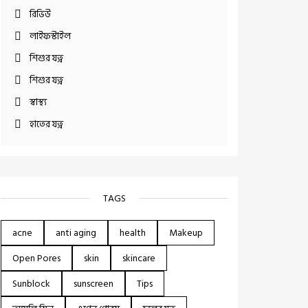
রিভিউ
লাইফস্টাইল
শিশুর যত্ন
শিশুর যত্ন
স্বাস্থ্য
হাতের যত্ন
TAGS
acne
anti aging
health
Makeup
Open Pores
skin
skincare
Sunblock
sunscreen
Tips