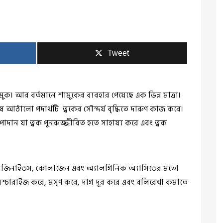
Tweet
ুক। আর বর্তমানে শামুকের ব্যবহার পেয়েছে এক ভিন্ন মাত্রা।
শেষ আঠালো পদার্থটি ত্বকের সৌন্দর্য বৃদ্ধিতে দারুণ কাজ করে।
াদান যা ত্বক পুনরুজ্জীবিত হতে সাহায্য করে এবং ত্বক
ন, এলজিনাইডস, কোলাজেন এবং অ্যালগিনিক অ্যাসিডের মতো
য়েশ্চারাইজ করে, মসৃণ করে, দাগ দূর করে এবং বলিরেখা কমাতে