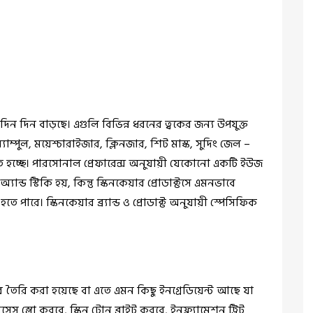
 দিন দিন বাড়ছে। এগুলি বিভিন্ন ধরনের ত্বকের জন্য উপযুক্ত
াম্পুল, ময়েশ্চারাইজার, ক্লিনজার, শিট মাস্ক, সুদিং জেল –
বহৃত হচ্ছে। পারসোনাল প্রেফারেন্স অনুযায়ী যেকোনো একটি ইউজ
ান্ড স্টিকি হয়, কিন্তু স্কিনকেয়ার প্রোডাক্টসে এমনভাবে
হতে পারে। স্কিনকেয়ার ব্র্যান্ড ও প্রোডাক্ট অনুযায়ী স্পেসিফিক
 তৈরি করা হয়েছে বা এতে এমন কিছু ইনগ্রেডিয়েন্ট আছে যা
েস স্লো করবে, স্কিন টোন ব্রাইট করবে, ইনফ্ল্যামেশন ট্রিট