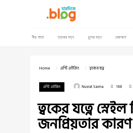
নীড় পাতা
ত্বকের যত্ন
চুলের যত্ন
মেকআপ
Home
এন্টি এইজিং
ত্বকের যত্ন
এন্টি এইজিং
Nusrat Saima
148
ত্বকের যত্নে স্নেই
জনপ্রিয়তার কার