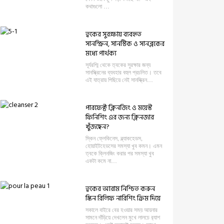
কথাগুলো …
ত্বকের সুরক্ষায় ব্যবহৃত
সানস্ক্রিন, সানস্টিক ও সানব্লকের
মধ্যে পার্থক্য
সূর্যরশ্মি থেকে ত্বকের সুরক্ষার জন্য
সানস্ক্রিনের ব্যবহার বহুল প্রচলিত। তবে
এই যাত্রায় পিছিয়ে নেই সানস্ক্রিন…
পারফেক্ট ক্লিনজিং ও ময়েস্ট
ফিনিশিং এর জন্য ক্লিনজার
খুঁজছেন?
স্কিন ফ্লেকিনেস, ব্ল্যাকহেডস,
হোয়াইটহেডসের সমস্যা খুব কমন। এমন
ত্বকে ক্লিনজিং করার পর সমস্যা খুব
একটা কমে না…
ত্বকের আরাম নিশ্চিত করুন
স্কিন রিলিফ নারিশিং ক্রিম দিয়ে
সকালে বাইরে বের হওয়ার সময় আয়নার
সামনে দাঁড়িয়ে দেখলেন মুখে লালচে র‍্যাশ