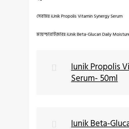
সেরামঃ iUnik Propolis Vitamin Synergy Serum
ময়েশ্চারাইজারঃ iUnik Beta-Glucan Daily Moistu
Iunik Propolis 
Serum- 50ml
Iunik Beta-Gluc