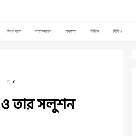
শিশুর যত্ন
লাইফস্টাইল
অন্যান্য
রিভিউ
ভিডিও
0
0
েম ও তার সলুশন