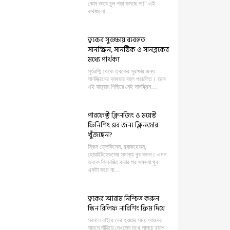
কোন ভাবে চুল পড়া কমছে না!” এই
কথাগুলো …
ত্বকের সুরক্ষায় ব্যবহৃত
সানস্ক্রিন, সানস্টিক ও সানব্লকের
মধ্যে পার্থক্য
সূর্যরশ্মি থেকে ত্বকের সুরক্ষার জন্য
সানস্ক্রিনের ব্যবহার বহুল প্রচলিত। তবে
এই যাত্রায় পিছিয়ে নেই সানস্ক্রিন…
পারফেক্ট ক্লিনজিং ও ময়েস্ট
ফিনিশিং এর জন্য ক্লিনজার
খুঁজছেন?
স্কিন ফ্লেকিনেস, ব্ল্যাকহেডস,
হোয়াইটহেডসের সমস্যা খুব কমন। এমন
ত্বকে ক্লিনজিং করার পর সমস্যা খুব
একটা কমে না…
ত্বকের আরাম নিশ্চিত করুন
স্কিন রিলিফ নারিশিং ক্রিম দিয়ে
সকালে বাইরে বের হওয়ার সময় আয়নার
সামনে দাঁড়িয়ে দেখলেন মুখে লালচে র‍্যাশ