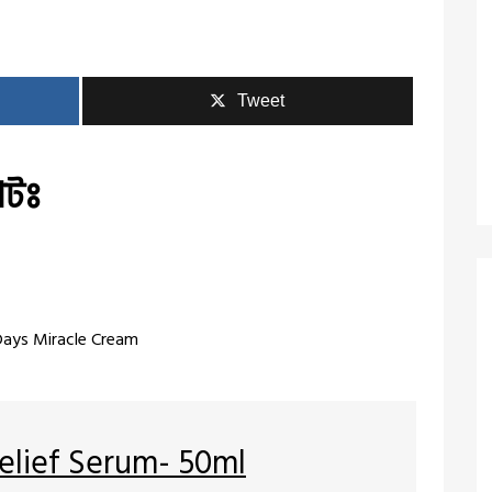
Tweet
পটঃ
ays Miracle Cream
Relief Serum- 50ml