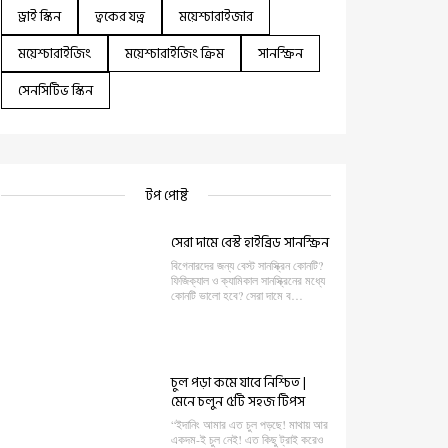
ড্রাই স্কিন
ত্বকের যত্ন
ময়েশ্চারাইজার
ময়েশ্চারাইজিং
ময়েশ্চারাইজিং ক্রিম
সানস্ক্রিন
সেনসিটিভ স্কিন
টপ পোষ্ট
সেরা দামে বেস্ট হাইব্রিড সানস্ক্রিন
বিগেনারদের জন্য বেস্ট সানস্ক্রিন কোনটি?
ফিজিক্যাল ও ক্যামিকাল সানস্ক্রিনের মধ্যে
কোনটি ভালো হবে? সেরা দামে ব…
চুল পড়া কমে যাবে নিশ্চিত |
মেনে চলুন ৫টি সহজ টিপস
“ইদানিং আমার এত চুল পড়ছে! মাথায় আর
একদম-ই চুল নেই! এত কিছু ট্রাই করেও