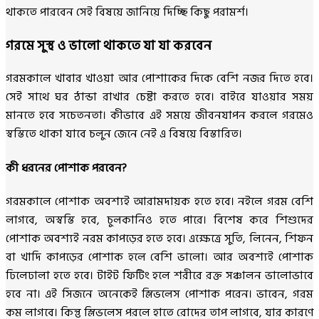
থাকতে পারবেন সেই বিষয়ে জানিয়ে দিচ্ছি কিছু পরামর্শ।
গরমে সুস্থ ও ভালো থাকতে যা যা করবেন
গরমকালে খাবার খাওয়া আর পোশাকের দিকে বেশি নজর দিতে হবে।
সেই সাথে ঘর ঠান্ডা রাখার চেষ্টা করতে হবে। বাইরে যাওয়ার সময়
মানতে হবে সচেতনতা। কীভাবে এই সময়ে জীবনযাপন করলে গরমেও
স্বস্তিতে থাকা যাবে চলুন জেনে নেই এ বিষয়ে বিস্তারিত।
কী ধরনের পোশাক পরবেন?
গরমকালে পোশাক অবশ্যই আরামদায়ক হতে হবে। নইলে গরম বেশি
লাগবে, অস্বস্তি হবে, চুলকানিও হতে পারে। বিশেষ করে শিশুদের
পোশাক অবশ্যই নরম কাপড়ের হতে হবে। এক্ষেত্রে সুতি, লিনেন, শিফন
বা খাদি কাপড়ের পোশাক হলে বেশি ভালো। আর অবশ্যই পোশাক
ঢিলেঢালা হতে হবে। টাইট ফিটিং হলে শরীরে রক্ত সঞ্চালন ভালোভাবে
হবে না। এই সিজনে অনেকেই স্লিভলেস পোশাক পরেন। ভাবেন, গরম
কম লাগবে। কিন্তু স্লিভলেস পরলে হাতে রোদের তাপ লাগবে, যার কারণে