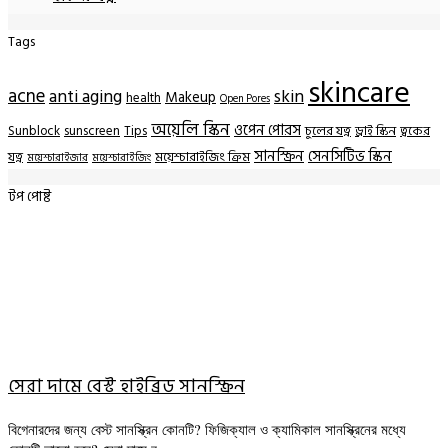
Tags
skincare
acne
anti aging
skin
Makeup
health
Open Pores
অয়েলি স্কিন
ওপেন পোরস
Sunblock
sunscreen
Tips
চুলের যত্ন
ড্রাই স্কিন
ত্বকের
সানস্ক্রিন
সেনসিটিভ স্কিন
যত্ন
ময়েশ্চারাইজিং ক্রিম
ময়েশ্চারাইজার
ময়েশ্চারাইজিং
টপ পোষ্ট
সেরা দামে বেস্ট হাইব্রিড সানস্ক্রিন
বিগেনারদের জন্য বেস্ট সানস্ক্রিন কোনটি? ফিজিক্যাল ও ক্যামিকাল সানস্ক্রিনের মধ্যে