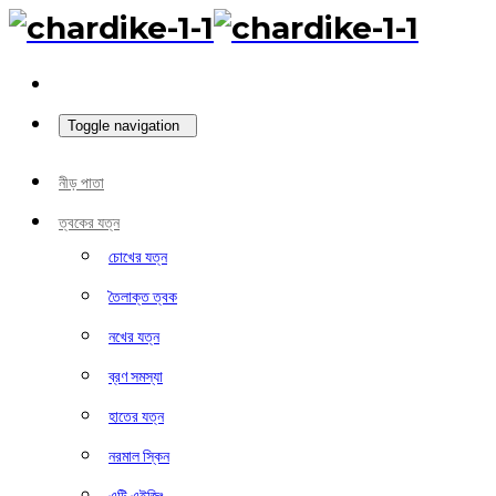
Toggle navigation
নীড় পাতা
ত্বকের যত্ন
চোখের যত্ন
তৈলাক্ত ত্বক
নখের যত্ন
ব্রণ সমস্যা
হাতের যত্ন
নরমাল স্কিন