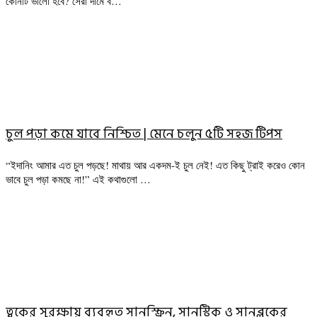
কোনটি ভালো হবে? সেরা দামে ব…
চুল পড়া কমে যাবে নিশ্চিত | মেনে চলুন ৫টি সহজ টিপস
“ইদানিং আমার এত চুল পড়ছে! মাথায় আর একদম-ই চুল নেই! এত কিছু ট্রাই করেও কোন
ভাবে চুল পড়া কমছে না!” এই কথাগুলো …
ত্বকের সুরক্ষায় ব্যবহৃত সানস্ক্রিন, সানস্টিক ও সানব্লকের