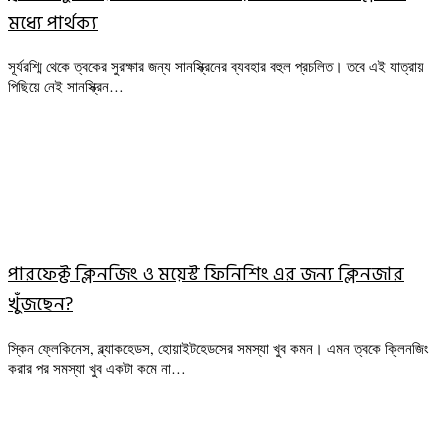
মধ্যে পার্থক্য
সূর্যরশ্মি থেকে ত্বকের সুরক্ষার জন্য সানস্ক্রিনের ব্যবহার বহুল প্রচলিত। তবে এই যাত্রায়
পিছিয়ে নেই সানস্ক্রিন…
পারফেক্ট ক্লিনজিং ও ময়েস্ট ফিনিশিং এর জন্য ক্লিনজার
খুঁজছেন?
স্কিন ফ্লেকিনেস, ব্ল্যাকহেডস, হোয়াইটহেডসের সমস্যা খুব কমন। এমন ত্বকে ক্লিনজিং
করার পর সমস্যা খুব একটা কমে না…