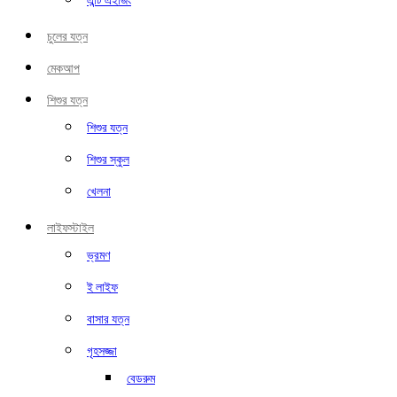
এন্টি এইজিং
চুলের যত্ন
মেকআপ
শিশুর যত্ন
শিশুর যত্ন
শিশুর স্কুল
খেলনা
লাইফস্টাইল
ভ্রমণ
ই লাইফ
বাসার যত্ন
গৃহসজ্জা
বেডরুম