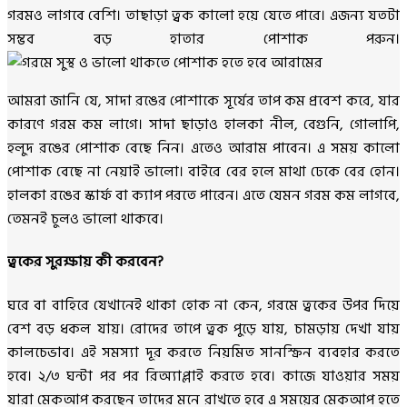
গরমও লাগবে বেশি। তাছাড়া ত্বক কালো হয়ে যেতে পারে। এজন্য যতটা
সম্ভব বড় হাতার পোশাক পরুন।
আমরা জানি যে, সাদা রঙের পোশাকে সূর্যের তাপ কম প্রবেশ করে, যার
কারণে গরম কম লাগে। সাদা ছাড়াও হালকা নীল, বেগুনি, গোলাপি,
হলুদ রঙের পোশাক বেছে নিন। এতেও আরাম পাবেন। এ সময় কালো
পোশাক বেছে না নেয়াই ভালো। বাইরে বের হলে মাথা ঢেকে বের হোন।
হালকা রঙের স্কার্ফ বা ক্যাপ পরতে পারেন। এতে যেমন গরম কম লাগবে,
তেমনই চুলও ভালো থাকবে।
ত্বকের সুরক্ষায় কী করবেন?
ঘরে বা বাহিরে যেখানেই থাকা হোক না কেন, গরমে ত্বকের উপর দিয়ে
বেশ বড় ধকল যায়। রোদের তাপে ত্বক পুড়ে যায়, চামড়ায় দেখা যায়
কালচেভাব। এই সমস্যা দূর করতে নিয়মিত সানস্ক্রিন ব্যবহার করতে
হবে। ২/৩ ঘন্টা পর পর রিঅ্যাপ্লাই করতে হবে। কাজে যাওয়ার সময়
যারা মেকআপ করছেন তাদের মনে রাখতে হবে এ সময়ের মেকআপ হতে