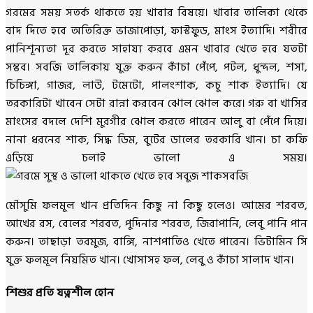
গরমের সময় সতর্ক থাকতে হয় খাবার বিষয়ে। খাবার তালিকা থেকে
বাদ দিতে হবে অতিরিক্ত ভাজাপোড়া, ফাস্টফুড, মাংস ইত্যাদি। শরীরে
পানিশূন্যতা দূর করতে সাহায্য করবে এমন খাবার খেতে হবে যতটা
সম্ভব। সবজি তালিকায় যুক্ত করুন কাঁচা পেঁপে, পটল, ধুন্দল, শসা,
চিচিঙ্গা, গাজর, লাউ, টমেটো, পালংশাক, কচু শাক ইত্যাদি। যে
তরকারিটা খাবেন সেটা রান্না করবেন ঝোল ঝোল করে। গরু বা খাসির
মাংসের বদলে দেশি মুরগীর ঝোল করতে পারেন আলু বা পেঁপে দিয়ে।
নানা ধরনের শাক, সিদ্ধ ডিম, বুটের ডালের তরকারি খান। চা কফি
এড়িয়ে চলাই ভালো এ সময়।
মৌসুমি ফলমূল খান প্রতিদিন কিছু না কিছু হলেও। আমের শরবত,
আখের রস, বেলের শরবত, পুদিনার শরবত, জিরাপানি, লেবু পানি পান
করুন। তাছাড়া তরমুজ, বাঙ্গি, নাশপাতিও খেতে পারেন। ভিটামিন সি
যুক্ত ফলমূল নিয়মিত খান। খোসাসহ ফল, লেবু ও কাঁচা সালাদ খান।
শিশুর প্রতি যত্নশীল হোন