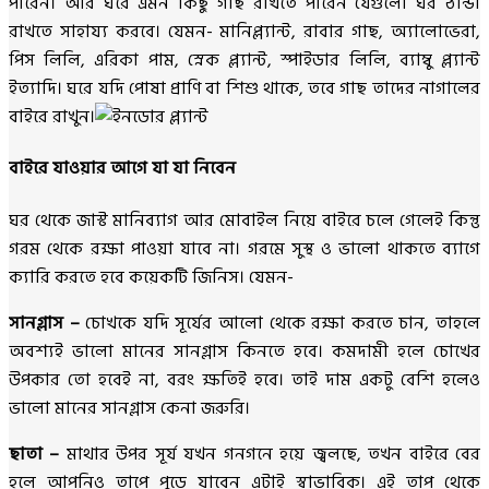
পারেন। আর ঘরে এমন কিছু গাছ রাখতে পারেন যেগুলো ঘর ঠান্ডা
রাখতে সাহায্য করবে। যেমন- মানিপ্ল্যান্ট, রাবার গাছ, অ্যালোভেরা,
পিস লিলি, এরিকা পাম, স্নেক প্ল্যান্ট, স্পাইডার লিলি, ব্যাম্বু প্ল্যান্ট
ইত্যাদি। ঘরে যদি পোষা প্রাণি বা শিশু থাকে, তবে গাছ তাদের নাগালের
বাইরে রাখুন।
বাইরে যাওয়ার আগে যা যা নিবেন
ঘর থেকে জাস্ট মানিব্যাগ আর মোবাইল নিয়ে বাইরে চলে গেলেই কিন্তু
গরম থেকে রক্ষা পাওয়া যাবে না। গরমে সুস্থ ও ভালো থাকতে ব্যাগে
ক্যারি করতে হবে কয়েকটি জিনিস। যেমন-
সানগ্লাস –
চোখকে যদি সূর্যের আলো থেকে রক্ষা করতে চান, তাহলে
অবশ্যই ভালো মানের সানগ্লাস কিনতে হবে। কমদামী হলে চোখের
উপকার তো হবেই না, বরং ক্ষতিই হবে। তাই দাম একটু বেশি হলেও
ভালো মানের সানগ্লাস কেনা জরুরি।
ছাতা –
মাথার উপর সূর্য যখন গনগনে হয়ে জ্বলছে, তখন বাইরে বের
হলে আপনিও তাপে পুড়ে যাবেন এটাই স্বাভাবিক। এই তাপ থেকে