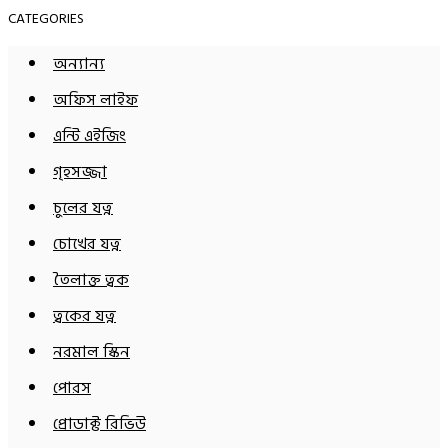
CATEGORIES
অন্যান্য
অফিস লাইফ
এন্টি এইজিং
গৃহসজ্জা
চুলের যত্ন
চোখের যত্ন
তৈলাক্ত ত্বক
ত্বকের যত্ন
নরমাল স্কিন
পোরস
প্রোডাক্ট রিভিউ