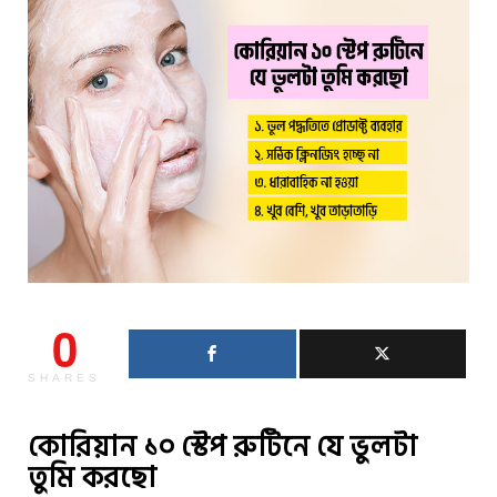
0
SHARES
কোরিয়ান ১০ স্টেপ রুটিনে যে ভুলটা
তুমি করছো