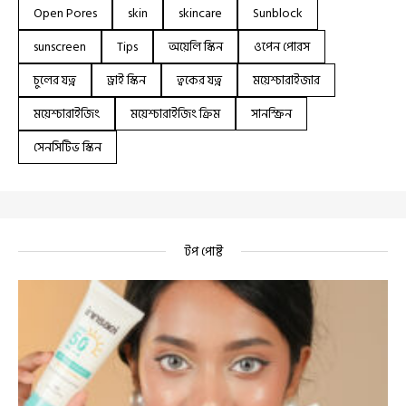
Open Pores
skin
skincare
Sunblock
sunscreen
Tips
অয়েলি স্কিন
ওপেন পোরস
চুলের যত্ন
ড্রাই স্কিন
ত্বকের যত্ন
ময়েশ্চারাইজার
ময়েশ্চারাইজিং
ময়েশ্চারাইজিং ক্রিম
সানস্ক্রিন
সেনসিটিভ স্কিন
টপ পোষ্ট