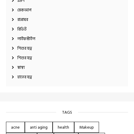
ভ্রমণ
মেকআপ
রান্নাঘর
রিভিউ
লাইফস্টাইল
শিশুর যত্ন
শিশুর যত্ন
স্বাস্থ্য
হাতের যত্ন
TAGS
acne
anti aging
health
Makeup