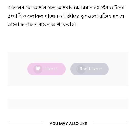
জানলেন তো আপনি কেন আপনার কোরিয়ান ১০ স্টেপ রুটিনের
প্রত্যাশিত ফলাফল পাচ্ছেন না। উপরের ভুলগুলো এড়িয়ে চললে
ভালো ফলাফল পাবেন আশা করছি।
I like it
I don't like it
4
2
YOU MAY ALSO LIKE