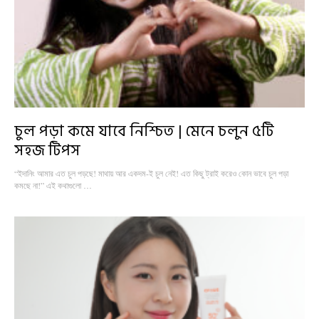
চুল পড়া কমে যাবে নিশ্চিত | মেনে চলুন ৫টি
সহজ টিপস
“ইদানিং আমার এত চুল পড়ছে! মাথায় আর একদম-ই চুল নেই! এত কিছু ট্রাই করেও কোন ভাবে চুল পড়া
কমছে না!” এই কথাগুলো …