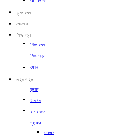
এন্টি এইজিং
চুলের যত্ন
মেকআপ
শিশুর যত্ন
শিশুর যত্ন
শিশুর স্কুল
খেলনা
লাইফস্টাইল
ভ্রমণ
ই লাইফ
বাসার যত্ন
গৃহসজ্জা
বেডরুম