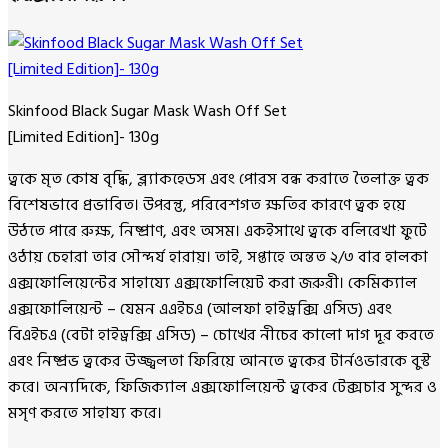
Skinfood Black Sugar Mask Wash Off Set
[Limited Edition]- 130g
ত্বকে মৃত কোষ বৃদ্ধি, ব্ল্যাকহেডস এবং পোরস বন্ধ করাতে তৈলাক্ত ত্বক
বিশেষভাবে প্রভাবিত। উপরন্তু, পরিবেশগত ক্ষতির কারণে ত্বক হয়ে
উঠতে পারে রুক্ষ, নিষ্প্রাণ, এবং অসম। একইসাথে ত্বকে বলিরেখা ফুটে
ওঠায় চেহারা তার সৌন্দর্য হারায়। তাই, সপ্তাহে অন্তত ২/৩ বার হালকা
এক্সফোলিয়েন্টের সাহায্যে এক্সফোলিয়েট করা জরুরী। কেমিক্যাল
এক্সফোলিয়েন্ট – যেমন এএইচএ (আলফা হাইড্রক্সি এসিড) এবং
বিএইচএ (বেটা হাইড্রক্সি এসিড) – চোখের নীচের কালো দাগ দূর করতে
এবং নিষ্প্রভ ত্বকের উজ্জ্বলতা ফিরিয়ে আনতে ত্বকের টার্নওভারকে বুস্ট
করে। অন্যদিকে, ফিজিক্যাল এক্সফোলিয়েন্ট ত্বকের টেক্সচার সুন্দর ও
মসৃণ করতে সাহায্য করে।