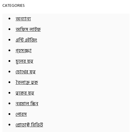
CATEGORIES
অন্যান্য
অফিস লাইফ
এন্টি এইজিং
গৃহসজ্জা
চুলের যত্ন
চোখের যত্ন
তৈলাক্ত ত্বক
ত্বকের যত্ন
নরমাল স্কিন
পোরস
প্রোডাক্ট রিভিউ