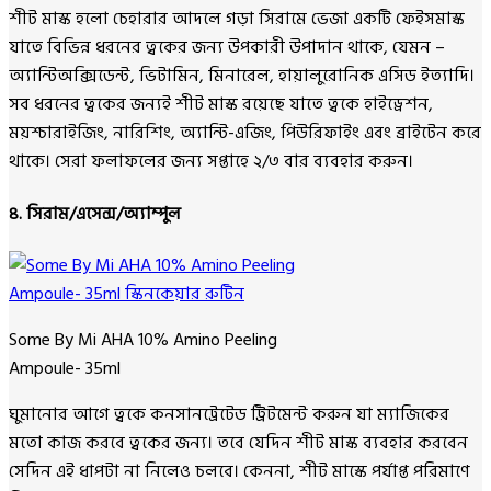
শীট মাস্ক হলো চেহারার আদলে গড়া সিরামে ভেজা একটি ফেইসমাস্ক
যাতে বিভিন্ন ধরনের ত্বকের জন্য উপকারী উপাদান থাকে, যেমন –
অ্যান্টিঅক্সিডেন্ট, ভিটামিন, মিনারেল, হায়ালুরোনিক এসিড ইত্যাদি।
সব ধরনের ত্বকের জন্যই শীট মাস্ক রয়েছে যাতে ত্বকে হাইড্রেশন,
ময়শ্চারাইজিং, নারিশিং, অ্যান্টি-এজিং, পিউরিফাইং এবং ব্রাইটেন করে
থাকে। সেরা ফলাফলের জন্য সপ্তাহে ২/৩ বার ব্যবহার করুন।
৪. সিরাম/এসেন্স/অ্যাম্পুল
Some By Mi AHA 10% Amino Peeling
Ampoule- 35ml
ঘুমানোর আগে ত্বকে কনসানট্রেটেড ট্রিটমেন্ট করুন যা ম্যাজিকের
মতো কাজ করবে ত্বকের জন্য। তবে যেদিন শীট মাস্ক ব্যবহার করবেন
সেদিন এই ধাপটা না নিলেও চলবে। কেননা, শীট মাস্কে পর্যাপ্ত পরিমাণে