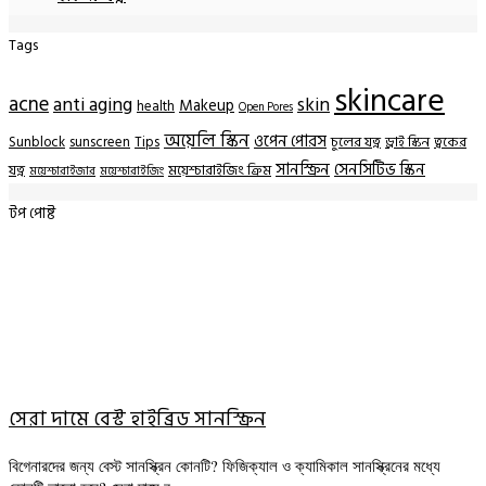
Tags
skincare
acne
anti aging
skin
Makeup
health
Open Pores
অয়েলি স্কিন
ওপেন পোরস
Sunblock
sunscreen
Tips
চুলের যত্ন
ড্রাই স্কিন
ত্বকের
সানস্ক্রিন
সেনসিটিভ স্কিন
যত্ন
ময়েশ্চারাইজিং ক্রিম
ময়েশ্চারাইজার
ময়েশ্চারাইজিং
টপ পোষ্ট
সেরা দামে বেস্ট হাইব্রিড সানস্ক্রিন
বিগেনারদের জন্য বেস্ট সানস্ক্রিন কোনটি? ফিজিক্যাল ও ক্যামিকাল সানস্ক্রিনের মধ্যে