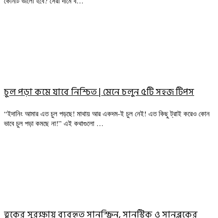
কোনটি ভালো হবে? সেরা দামে ব…
চুল পড়া কমে যাবে নিশ্চিত | মেনে চলুন ৫টি সহজ টিপস
“ইদানিং আমার এত চুল পড়ছে! মাথায় আর একদম-ই চুল নেই! এত কিছু ট্রাই করেও কোন
ভাবে চুল পড়া কমছে না!” এই কথাগুলো …
ত্বকের সুরক্ষায় ব্যবহৃত সানস্ক্রিন, সানস্টিক ও সানব্লকের