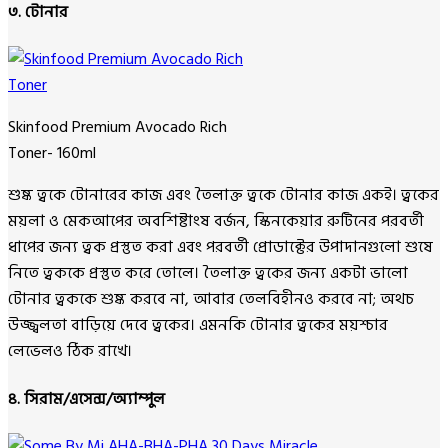
৩. টোনার
Skinfood Premium Avocado Rich
Toner- 160ml
শুষ্ক ত্বকে টোনারের কাজ এবং তৈলাক্ত ত্বকে টোনার কাজ একই। ত্বকের
ময়লা ও মেকআপের অবশিষ্টাংষ বর্জন, স্কিনকেয়ার রুটিনের পরবর্তী
ধাপের জন্য ত্বক প্রস্তুত করা এবং পরবর্তী প্রোডাক্টের উপাদানগুলো শুষে
নিতে ত্বককে প্রস্তুত করে তোলে। তৈলাক্ত ত্বকের জন্য একটা ভালো
টোনার ত্বককে শুষ্ক করবে না, আবার তেলবিহীনও করবে না; অথচ
উজ্জ্বলতা বাড়িয়ে দেবে ত্বকের। এমনকি টোনার ত্বকের ময়শ্চার
লেভেলও ঠিক রাখে।
৪. সিরাম/এসেন্স/অ্যাম্পুল