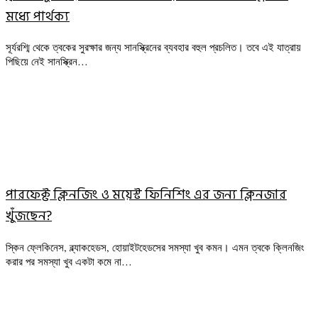
মধ্যে পার্থক্য
সূর্যরশ্মি থেকে ত্বকের সুরক্ষার জন্য সানস্ক্রিনের ব্যবহার বহুল প্রচলিত। তবে এই যাত্রায়
পিছিয়ে নেই সানস্ক্রিন…
পারফেক্ট ক্লিনজিং ও ময়েস্ট ফিনিশিং এর জন্য ক্লিনজার
খুঁজছেন?
স্কিন ফ্লেকিনেস, ব্ল্যাকহেডস, হোয়াইটহেডসের সমস্যা খুব কমন। এমন ত্বকে ক্লিনজিং
করার পর সমস্যা খুব একটা কমে না…