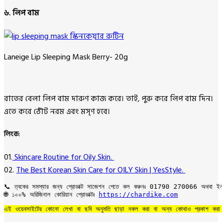
৬. লিপ বাম
Laneige Lip Sleeping Mask Berry- 20g
রাতের বেলা লিপ বাম দারুণ কাজ করে। তাই, পুরু করে লিপ বাম দিন।
এতে করে ঠোঁট নরম এবং মসৃণ হবে।
লিংক:
01.
Skincare Routine for Oily Skin.
02.
The Best Korean Skin Care for OILY Skin | YesStyle.
📞 ত্বকের সমস্যার জন্য প্রোডাক্ট সাজেশন পেতে কল করুনঃ 01790 270066 অথবা ইনব
🌐 ১০০% অরিজিনাল কোরিয়ান প্রোডাক্টঃ 
https://chardike.com
এই ওয়েবসাইটের কোনো লেখা বা ছবি অনুমতি ছাড়া নকল করা বা অন্য কোথাও প্রকাশ করা 