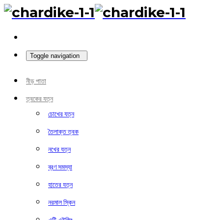
Toggle navigation
নীড় পাতা
ত্বকের যত্ন
চোখের যত্ন
তৈলাক্ত ত্বক
নখের যত্ন
ব্রণ সমস্যা
হাতের যত্ন
নরমাল স্কিন