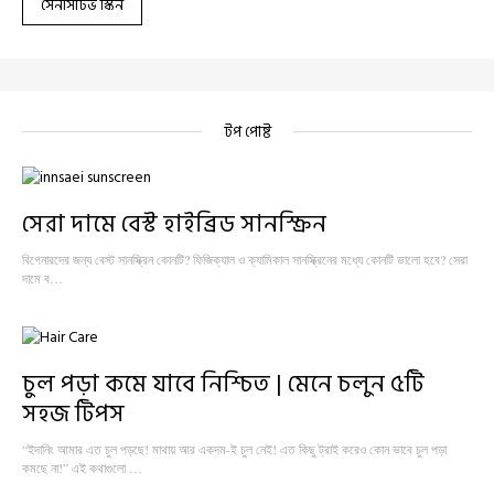
সেনসিটিভ স্কিন
টপ পোষ্ট
সেরা দামে বেস্ট হাইব্রিড সানস্ক্রিন
বিগেনারদের জন্য বেস্ট সানস্ক্রিন কোনটি? ফিজিক্যাল ও ক্যামিকাল সানস্ক্রিনের মধ্যে কোনটি ভালো হবে? সেরা
দামে ব…
চুল পড়া কমে যাবে নিশ্চিত | মেনে চলুন ৫টি
সহজ টিপস
“ইদানিং আমার এত চুল পড়ছে! মাথায় আর একদম-ই চুল নেই! এত কিছু ট্রাই করেও কোন ভাবে চুল পড়া
কমছে না!” এই কথাগুলো …