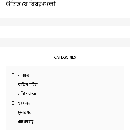
উচিত যে বিষয়গুলো
CATEGORIES
অন্যান্য
অফিস লাইফ
এন্টি এইজিং
গৃহসজ্জা
চুলের যত্ন
চোখের যত্ন