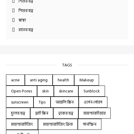
শিশুর যত্ন
শিশুর যত্ন
স্বাস্থ্য
হাতের যত্ন
TAGS
acne
anti aging
health
Makeup
Open Pores
skin
skincare
Sunblock
sunscreen
Tips
অয়েলি স্কিন
ওপেন পোরস
চুলের যত্ন
ড্রাই স্কিন
ত্বকের যত্ন
ময়েশ্চারাইজার
ময়েশ্চারাইজিং
ময়েশ্চারাইজিং ক্রিম
সানস্ক্রিন