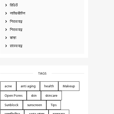
রিভিউ
লাইফস্টাইল
শিশুর যত্ন
শিশুর যত্ন
স্বাস্থ্য
হাতের যত্ন
TAGS
acne
anti aging
health
Makeup
Open Pores
skin
skincare
Sunblock
sunscreen
Tips