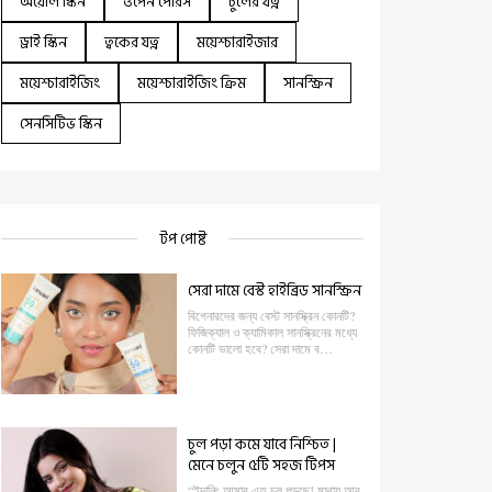
অয়েলি স্কিন
ওপেন পোরস
চুলের যত্ন
ড্রাই স্কিন
ত্বকের যত্ন
ময়েশ্চারাইজার
ময়েশ্চারাইজিং
ময়েশ্চারাইজিং ক্রিম
সানস্ক্রিন
সেনসিটিভ স্কিন
টপ পোষ্ট
সেরা দামে বেস্ট হাইব্রিড সানস্ক্রিন
বিগেনারদের জন্য বেস্ট সানস্ক্রিন কোনটি?
ফিজিক্যাল ও ক্যামিকাল সানস্ক্রিনের মধ্যে
কোনটি ভালো হবে? সেরা দামে ব…
চুল পড়া কমে যাবে নিশ্চিত |
মেনে চলুন ৫টি সহজ টিপস
“ইদানিং আমার এত চুল পড়ছে! মাথায় আর