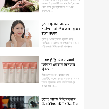
একদম-ই চুল নেই! এত কিছু ট্রাই করেও
কোন ভাবে চুল পড়া কমছে না!” এই
কথাগুলো …
ত্বকের সুরক্ষায় ব্যবহৃত
সানস্ক্রিন, সানস্টিক ও সানব্লকের
মধ্যে পার্থক্য
সূর্যরশ্মি থেকে ত্বকের সুরক্ষার জন্য
সানস্ক্রিনের ব্যবহার বহুল প্রচলিত। তবে
এই যাত্রায় পিছিয়ে নেই সানস্ক্রিন…
পারফেক্ট ক্লিনজিং ও ময়েস্ট
ফিনিশিং এর জন্য ক্লিনজার
খুঁজছেন?
স্কিন ফ্লেকিনেস, ব্ল্যাকহেডস,
হোয়াইটহেডসের সমস্যা খুব কমন। এমন
ত্বকে ক্লিনজিং করার পর সমস্যা খুব
একটা কমে না…
ত্বকের আরাম নিশ্চিত করুন
স্কিন রিলিফ নারিশিং ক্রিম দিয়ে