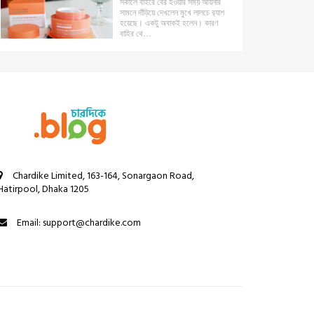
সকালে বাইরে বের হওয়ার সময় আয়নার
সামনে দাঁড়িয়ে দেখলেন মুখে লালচে র‍্যাশ
হয়েছে। একটু অবাকই হলেন। কারণ
বাহির থে…
Chardike Limited, 163-164, Sonargaon Road,
Hatirpool, Dhaka 1205
Email: support@chardike.com