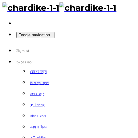
Toggle navigation
নীড় পাতা
ত্বকের যত্ন
চোখের যত্ন
তৈলাক্ত ত্বক
নখের যত্ন
ব্রণ সমস্যা
হাতের যত্ন
নরমাল স্কিন