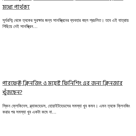
মধ্যে পার্থক্য
সূর্যরশ্মি থেকে ত্বকের সুরক্ষার জন্য সানস্ক্রিনের ব্যবহার বহুল প্রচলিত। তবে এই যাত্রায়
পিছিয়ে নেই সানস্ক্রিন…
পারফেক্ট ক্লিনজিং ও ময়েস্ট ফিনিশিং এর জন্য ক্লিনজার
খুঁজছেন?
স্কিন ফ্লেকিনেস, ব্ল্যাকহেডস, হোয়াইটহেডসের সমস্যা খুব কমন। এমন ত্বকে ক্লিনজিং
করার পর সমস্যা খুব একটা কমে না…