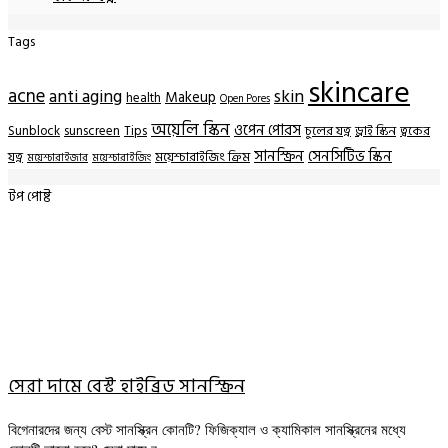
Tags
skincare
acne
anti aging
skin
Makeup
health
Open Pores
অয়েলি স্কিন
ওপেন পোরস
Sunblock
sunscreen
Tips
চুলের যত্ন
ড্রাই স্কিন
ত্বকের
সানস্ক্রিন
সেনসিটিভ স্কিন
যত্ন
ময়েশ্চারাইজিং ক্রিম
ময়েশ্চারাইজার
ময়েশ্চারাইজিং
টপ পোষ্ট
সেরা দামে বেস্ট হাইব্রিড সানস্ক্রিন
বিগেনারদের জন্য বেস্ট সানস্ক্রিন কোনটি? ফিজিক্যাল ও ক্যামিকাল সানস্ক্রিনের মধ্যে