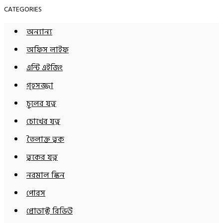
CATEGORIES
অন্যান্য
অফিস লাইফ
এন্টি এইজিং
গৃহসজ্জা
চুলের যত্ন
চোখের যত্ন
তৈলাক্ত ত্বক
ত্বকের যত্ন
নরমাল স্কিন
পোরস
প্রোডাক্ট রিভিউ