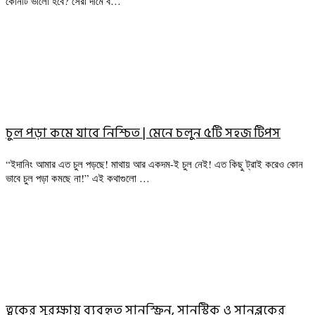
কোনটি ভালো হবে? সেরা দামে ব…
চুল পড়া কমে যাবে নিশ্চিত | মেনে চলুন ৫টি সহজ টিপস
“ইদানিং আমার এত চুল পড়ছে! মাথায় আর একদম-ই চুল নেই! এত কিছু ট্রাই করেও কোন
ভাবে চুল পড়া কমছে না!” এই কথাগুলো …
ত্বকের সুরক্ষায় ব্যবহৃত সানস্ক্রিন, সানস্টিক ও সানব্লকের