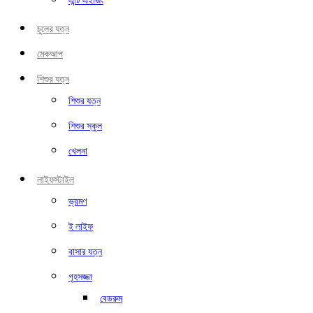
এন্টি এইজিং
চুলের যত্ন
মেকআপ
শিশুর যত্ন
শিশুর যত্ন
শিশুর স্কুল
খেলনা
লাইফস্টাইল
ভ্রমণ
ই লাইফ
বাসার যত্ন
গৃহসজ্জা
বেডরুম