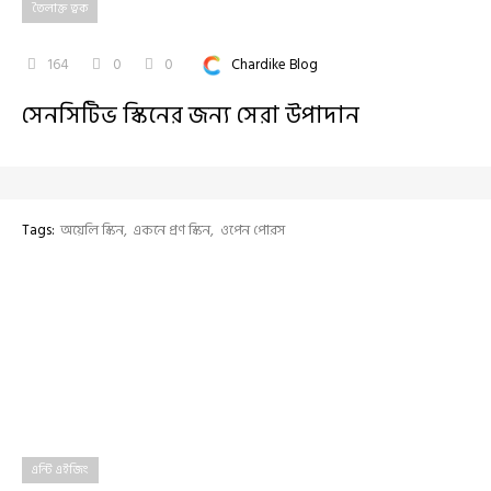
তৈলাক্ত ত্বক
164
0
0
Chardike Blog
সেনসিটিভ স্কিনের জন্য সেরা উপাদান
Tags:
অয়েলি স্কিন
একনে প্রণ স্কিন
ওপেন পোরস
এন্টি এইজিং