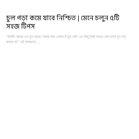
চুল পড়া কমে যাবে নিশ্চিত | মেনে চলুন ৫টি
সহজ টিপস
“ইদানিং আমার এত চুল পড়ছে! মাথায় আর একদম-ই চুল নেই! এত কিছু ট্রাই করেও কোন ভাবে চুল পড়া
কমছে না!” এই কথাগুলো …