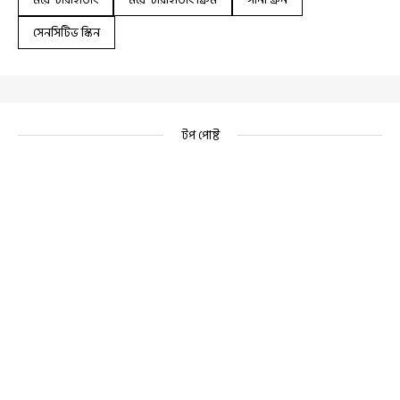
সেনসিটিভ স্কিন
টপ পোষ্ট