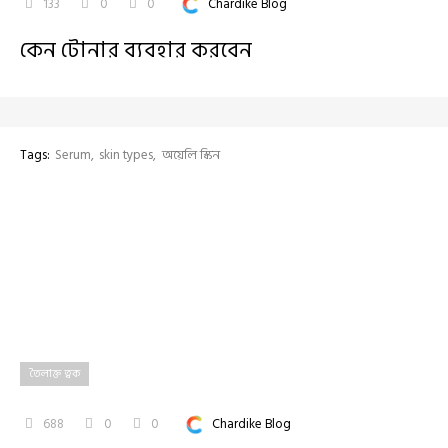
133
0
0
Chardike Blog
কেন টোনার ব্যবহার করবেন
Tags:
Serum
skin types
অয়েলি স্কিন
তৈলাক্ত ত্বক
688
0
0
Chardike Blog