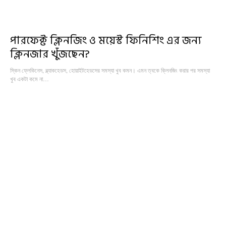
পারফেক্ট ক্লিনজিং ও ময়েস্ট ফিনিশিং এর জন্য
ক্লিনজার খুঁজছেন?
স্কিন ফ্লেকিনেস, ব্ল্যাকহেডস, হোয়াইটহেডসের সমস্যা খুব কমন। এমন ত্বকে ক্লিনজিং করার পর সমস্যা
খুব একটা কমে না…