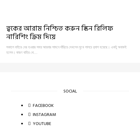
ত্বকের আরাম নিশ্চিত করুন স্কিন রিলিফ
নারিশিং ক্রিম দিয়ে
সকালে বাইরে বের হওয়ার সময় আয়নার সামনে দাঁড়িয়ে দেখলেন মুখে লালচে র‍্যাশ হয়েছে। একটু অবাকই
হলেন। কারণ বাহির থে…
SOCIAL
FACEBOOK
INSTAGRAM
YOUTUBE