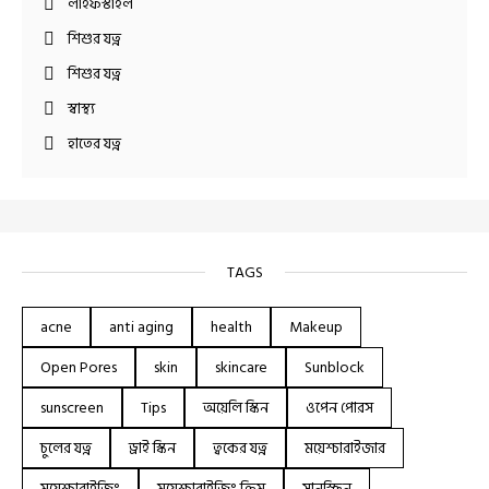
লাইফস্টাইল
শিশুর যত্ন
শিশুর যত্ন
স্বাস্থ্য
হাতের যত্ন
TAGS
acne
anti aging
health
Makeup
Open Pores
skin
skincare
Sunblock
sunscreen
Tips
অয়েলি স্কিন
ওপেন পোরস
চুলের যত্ন
ড্রাই স্কিন
ত্বকের যত্ন
ময়েশ্চারাইজার
ময়েশ্চারাইজিং
ময়েশ্চারাইজিং ক্রিম
সানস্ক্রিন