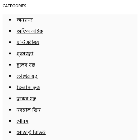
CATEGORIES
অন্যান্য
অফিস লাইফ
এন্টি এইজিং
গৃহসজ্জা
চুলের যত্ন
চোখের যত্ন
তৈলাক্ত ত্বক
ত্বকের যত্ন
নরমাল স্কিন
পোরস
প্রোডাক্ট রিভিউ