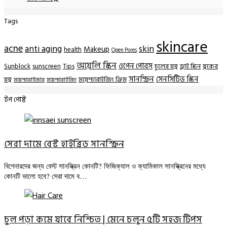
Tags
skincare
acne
anti aging
skin
Makeup
health
Open Pores
অয়েলি স্কিন
ওপেন পোরস
Sunblock
sunscreen
Tips
চুলের যত্ন
ড্রাই স্কিন
ত্বকের
সানস্ক্রিন
সেনসিটিভ স্কিন
যত্ন
ময়েশ্চারাইজিং ক্রিম
ময়েশ্চারাইজার
ময়েশ্চারাইজিং
টপ পোষ্ট
সেরা দামে বেস্ট হাইব্রিড সানস্ক্রিন
বিগেনারদের জন্য বেস্ট সানস্ক্রিন কোনটি? ফিজিক্যাল ও ক্যামিকাল সানস্ক্রিনের মধ্যে
কোনটি ভালো হবে? সেরা দামে ব…
চুল পড়া কমে যাবে নিশ্চিত | মেনে চলুন ৫টি সহজ টিপস