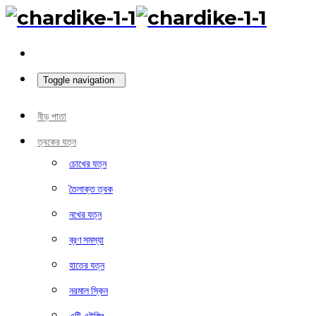
Toggle navigation
নীড় পাতা
ত্বকের যত্ন
চোখের যত্ন
তৈলাক্ত ত্বক
নখের যত্ন
ব্রণ সমস্যা
হাতের যত্ন
নরমাল স্কিন