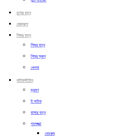
এন্টি এইজিং
চুলের যত্ন
মেকআপ
শিশুর যত্ন
শিশুর যত্ন
শিশুর স্কুল
খেলনা
লাইফস্টাইল
ভ্রমণ
ই লাইফ
বাসার যত্ন
গৃহসজ্জা
বেডরুম