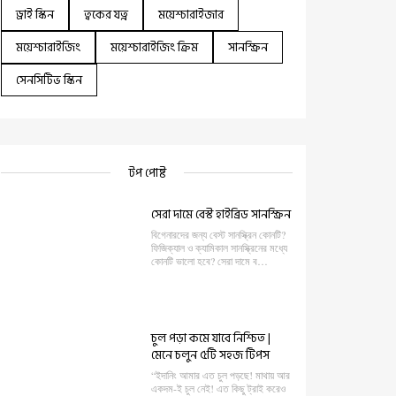
ড্রাই স্কিন
ত্বকের যত্ন
ময়েশ্চারাইজার
ময়েশ্চারাইজিং
ময়েশ্চারাইজিং ক্রিম
সানস্ক্রিন
সেনসিটিভ স্কিন
টপ পোষ্ট
সেরা দামে বেস্ট হাইব্রিড সানস্ক্রিন
বিগেনারদের জন্য বেস্ট সানস্ক্রিন কোনটি?
ফিজিক্যাল ও ক্যামিকাল সানস্ক্রিনের মধ্যে
কোনটি ভালো হবে? সেরা দামে ব…
চুল পড়া কমে যাবে নিশ্চিত |
মেনে চলুন ৫টি সহজ টিপস
“ইদানিং আমার এত চুল পড়ছে! মাথায় আর
একদম-ই চুল নেই! এত কিছু ট্রাই করেও