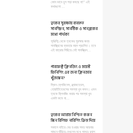
কোন ভাবে চুল পড়া কমছে না!” এই
কথাগুলো …
ত্বকের সুরক্ষায় ব্যবহৃত
সানস্ক্রিন, সানস্টিক ও সানব্লকের
মধ্যে পার্থক্য
সূর্যরশ্মি থেকে ত্বকের সুরক্ষার জন্য
সানস্ক্রিনের ব্যবহার বহুল প্রচলিত। তবে
এই যাত্রায় পিছিয়ে নেই সানস্ক্রিন…
পারফেক্ট ক্লিনজিং ও ময়েস্ট
ফিনিশিং এর জন্য ক্লিনজার
খুঁজছেন?
স্কিন ফ্লেকিনেস, ব্ল্যাকহেডস,
হোয়াইটহেডসের সমস্যা খুব কমন। এমন
ত্বকে ক্লিনজিং করার পর সমস্যা খুব
একটা কমে না…
ত্বকের আরাম নিশ্চিত করুন
স্কিন রিলিফ নারিশিং ক্রিম দিয়ে
সকালে বাইরে বের হওয়ার সময় আয়নার
সামনে দাঁড়িয়ে দেখলেন মুখে লালচে র‍্যাশ