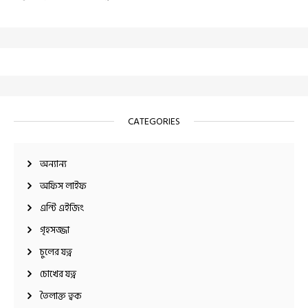
CATEGORIES
অন্যান্য
অফিস লাইফ
এন্টি এইজিং
গৃহসজ্জা
চুলের যত্ন
চোখের যত্ন
তৈলাক্ত ত্বক