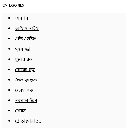
CATEGORIES
অন্যান্য
অফিস লাইফ
এন্টি এইজিং
গৃহসজ্জা
চুলের যত্ন
চোখের যত্ন
তৈলাক্ত ত্বক
ত্বকের যত্ন
নরমাল স্কিন
পোরস
প্রোডাক্ট রিভিউ