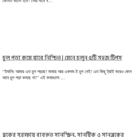
কোনটি ভালো হবে? সেরা দামে ব…
চুল পড়া কমে যাবে নিশ্চিত | মেনে চলুন ৫টি সহজ টিপস
“ইদানিং আমার এত চুল পড়ছে! মাথায় আর একদম-ই চুল নেই! এত কিছু ট্রাই করেও কোন
ভাবে চুল পড়া কমছে না!” এই কথাগুলো …
ত্বকের সুরক্ষায় ব্যবহৃত সানস্ক্রিন, সানস্টিক ও সানব্লকের