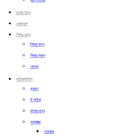
এন্টি এইজিং
চুলের যত্ন
মেকআপ
শিশুর যত্ন
শিশুর যত্ন
শিশুর স্কুল
খেলনা
লাইফস্টাইল
ভ্রমণ
ই লাইফ
বাসার যত্ন
গৃহসজ্জা
বেডরুম