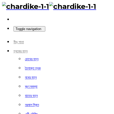
Toggle navigation
নীড় পাতা
ত্বকের যত্ন
চোখের যত্ন
তৈলাক্ত ত্বক
নখের যত্ন
ব্রণ সমস্যা
হাতের যত্ন
নরমাল স্কিন