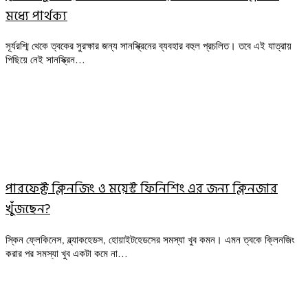
মধ্যে পার্থক্য
সূর্যরশ্মি থেকে ত্বকের সুরক্ষার জন্য সানস্ক্রিনের ব্যবহার বহুল প্রচলিত। তবে এই যাত্রায়
পিছিয়ে নেই সানস্ক্রিন…
পারফেক্ট ক্লিনজিং ও ময়েস্ট ফিনিশিং এর জন্য ক্লিনজার
খুঁজছেন?
স্কিন ফ্লেকিনেস, ব্ল্যাকহেডস, হোয়াইটহেডসের সমস্যা খুব কমন। এমন ত্বকে ক্লিনজিং
করার পর সমস্যা খুব একটা কমে না…