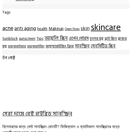
Tags
skincare
acne
anti aging
skin
Makeup
health
Open Pores
অয়েলি স্কিন
ওপেন পোরস
Sunblock
sunscreen
Tips
চুলের যত্ন
ড্রাই স্কিন
ত্বকের
সানস্ক্রিন
সেনসিটিভ স্কিন
যত্ন
ময়েশ্চারাইজিং ক্রিম
ময়েশ্চারাইজার
ময়েশ্চারাইজিং
টপ পোষ্ট
সেরা দামে বেস্ট হাইব্রিড সানস্ক্রিন
বিগেনারদের জন্য বেস্ট সানস্ক্রিন কোনটি? ফিজিক্যাল ও ক্যামিকাল সানস্ক্রিনের মধ্যে