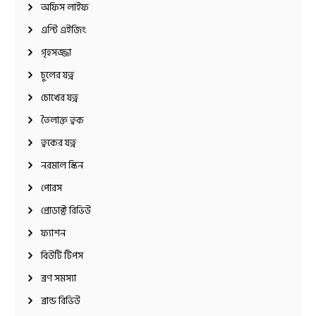
অফিস লাইফ
এন্টি এইজিং
গৃহসজ্জা
চুলের যত্ন
চোখের যত্ন
তৈলাক্ত ত্বক
ত্বকের যত্ন
নরমাল স্কিন
পোরস
প্রোডাক্ট রিভিউ
ফ্যাশন
বিউটি টিপস
ব্রণ সমস্যা
ব্রান্ড রিভিউ