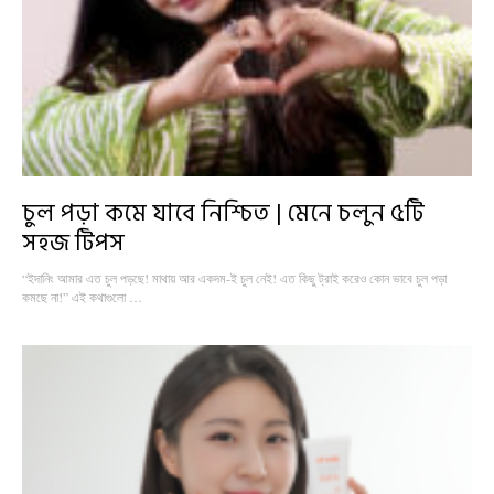
চুল পড়া কমে যাবে নিশ্চিত | মেনে চলুন ৫টি
সহজ টিপস
“ইদানিং আমার এত চুল পড়ছে! মাথায় আর একদম-ই চুল নেই! এত কিছু ট্রাই করেও কোন ভাবে চুল পড়া
কমছে না!” এই কথাগুলো …