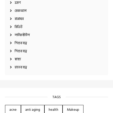
ভ্রমণ
মেকআপ
রান্নাঘর
রিভিউ
লাইফস্টাইল
শিশুর যত্ন
শিশুর যত্ন
স্বাস্থ্য
হাতের যত্ন
TAGS
acne
anti aging
health
Makeup