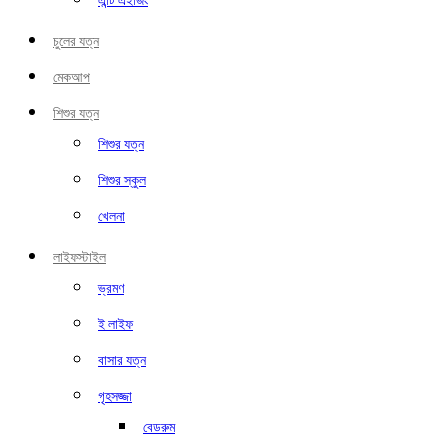
এন্টি এইজিং
চুলের যত্ন
মেকআপ
শিশুর যত্ন
শিশুর যত্ন
শিশুর স্কুল
খেলনা
লাইফস্টাইল
ভ্রমণ
ই লাইফ
বাসার যত্ন
গৃহসজ্জা
বেডরুম