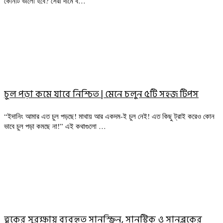
কোনটি ভালো হবে? সেরা দামে ব…
চুল পড়া কমে যাবে নিশ্চিত | মেনে চলুন ৫টি সহজ টিপস
“ইদানিং আমার এত চুল পড়ছে! মাথায় আর একদম-ই চুল নেই! এত কিছু ট্রাই করেও কোন
ভাবে চুল পড়া কমছে না!” এই কথাগুলো …
ত্বকের সুরক্ষায় ব্যবহৃত সানস্ক্রিন, সানস্টিক ও সানব্লকের