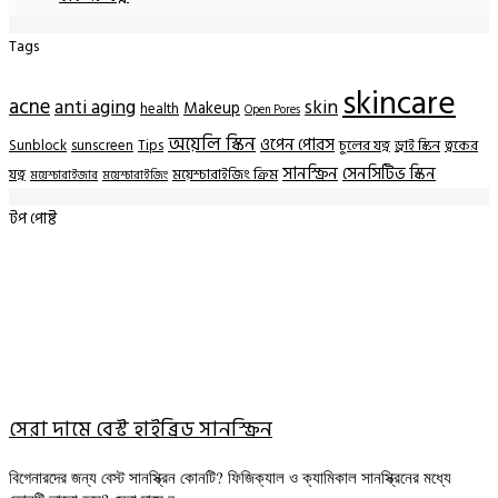
Tags
skincare
acne
anti aging
skin
Makeup
health
Open Pores
অয়েলি স্কিন
ওপেন পোরস
Sunblock
sunscreen
Tips
চুলের যত্ন
ড্রাই স্কিন
ত্বকের
সানস্ক্রিন
সেনসিটিভ স্কিন
যত্ন
ময়েশ্চারাইজিং ক্রিম
ময়েশ্চারাইজার
ময়েশ্চারাইজিং
টপ পোষ্ট
সেরা দামে বেস্ট হাইব্রিড সানস্ক্রিন
বিগেনারদের জন্য বেস্ট সানস্ক্রিন কোনটি? ফিজিক্যাল ও ক্যামিকাল সানস্ক্রিনের মধ্যে