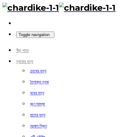
Toggle navigation
নীড় পাতা
ত্বকের যত্ন
চোখের যত্ন
তৈলাক্ত ত্বক
নখের যত্ন
ব্রণ সমস্যা
হাতের যত্ন
নরমাল স্কিন