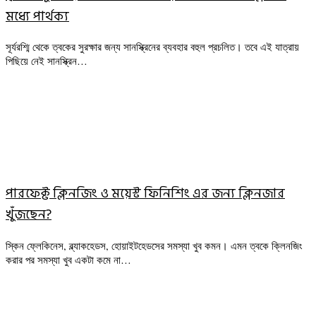
মধ্যে পার্থক্য
সূর্যরশ্মি থেকে ত্বকের সুরক্ষার জন্য সানস্ক্রিনের ব্যবহার বহুল প্রচলিত। তবে এই যাত্রায়
পিছিয়ে নেই সানস্ক্রিন…
পারফেক্ট ক্লিনজিং ও ময়েস্ট ফিনিশিং এর জন্য ক্লিনজার
খুঁজছেন?
স্কিন ফ্লেকিনেস, ব্ল্যাকহেডস, হোয়াইটহেডসের সমস্যা খুব কমন। এমন ত্বকে ক্লিনজিং
করার পর সমস্যা খুব একটা কমে না…