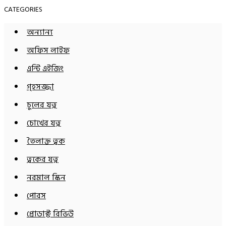
CATEGORIES
অন্যান্য
অফিস লাইফ
এন্টি এইজিং
গৃহসজ্জা
চুলের যত্ন
চোখের যত্ন
তৈলাক্ত ত্বক
ত্বকের যত্ন
নরমাল স্কিন
পোরস
প্রোডাক্ট রিভিউ