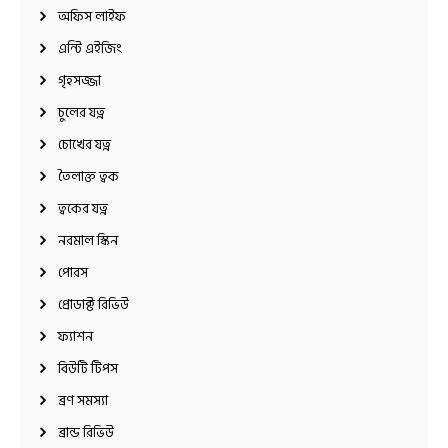
অফিস লাইফ
এন্টি এইজিং
গৃহসজ্জা
চুলের যত্ন
চোখের যত্ন
তৈলাক্ত ত্বক
ত্বকের যত্ন
নরমাল স্কিন
পোরস
প্রোডাক্ট রিভিউ
ফ্যাশন
বিউটি টিপস
ব্রণ সমস্যা
ব্রান্ড রিভিউ