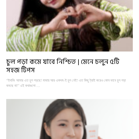
চুল পড়া কমে যাবে নিশ্চিত | মেনে চলুন ৫টি
সহজ টিপস
“ইদানিং আমার এত চুল পড়ছে! মাথায় আর একদম-ই চুল নেই! এত কিছু ট্রাই করেও কোন ভাবে চুল পড়া
কমছে না!” এই কথাগুলো …