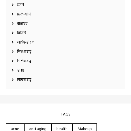
ভ্রমণ
মেকআপ
রান্নাঘর
রিভিউ
লাইফস্টাইল
শিশুর যত্ন
শিশুর যত্ন
স্বাস্থ্য
হাতের যত্ন
TAGS
acne
anti aging
health
Makeup